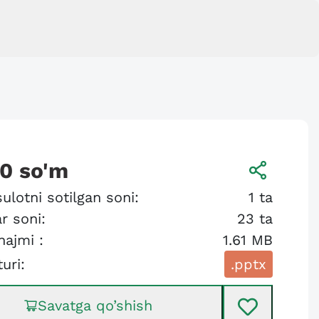
00
so'm
ulotni sotilgan soni:
1
ta
r soni:
23
ta
hajmi :
1.61 MB
turi:
.pptx
Savatga qo’shish