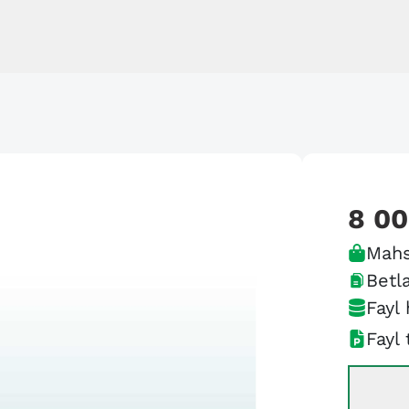
8 0
Mahs
Betla
Fayl 
Fayl 