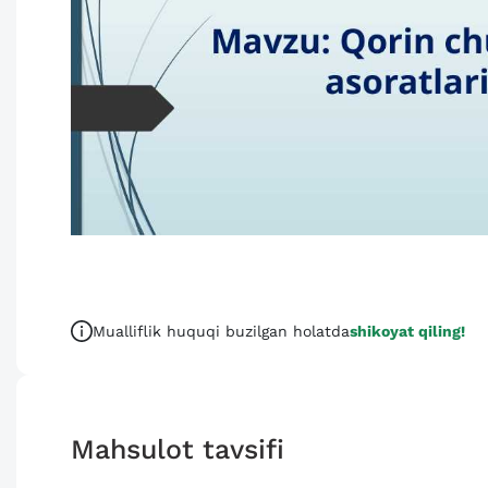
Mualliflik huquqi buzilgan holatda
shikoyat qiling!
Mahsulot tavsifi