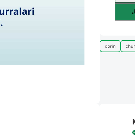
qorin
chur