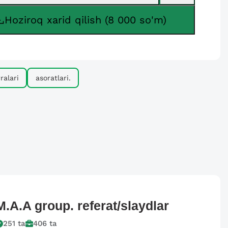
Hoziroq xarid qilish (8 000 so'm)
ralari
asoratlari.
M.A.A group.
referat/slaydlar
251
ta
406
ta