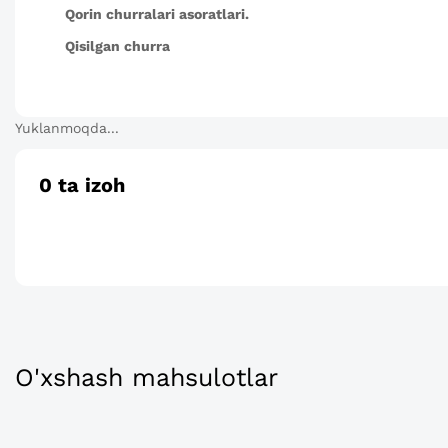
Qorin churralari asoratlari.
Qisilgan churra
Yuklanmoqda...
0
ta izoh
O'xshash mahsulotlar