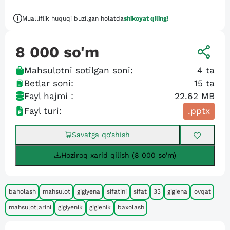
Mualliflik huquqi buzilgan holatda
shikoyat qiling!
8 000
so'm
Mahsulotni sotilgan soni:
4
ta
Betlar soni:
15
ta
Fayl hajmi :
22.62 MB
Fayl turi:
.pptx
Savatga qo’shish
Hoziroq xarid qilish (8 000 so'm)
baholash
mahsulot
gigiyena
sifatini
sifat
33
gigiena
ovqat
mahsulotlarini
gigiyenik
gigienik
baxolash