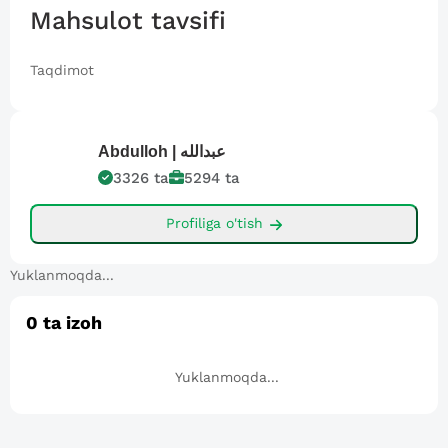
Mahsulot tavsifi
Taqdimot
Abdulloh |
عبدالله
3326
ta
5294
ta
Profiliga o'tish
Yuklanmoqda...
0
ta izoh
Yuklanmoqda...