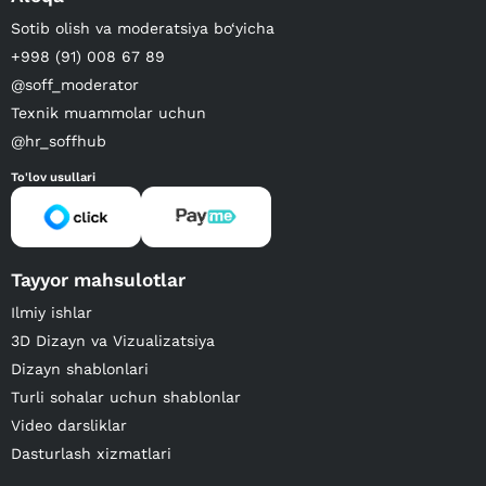
Sotib olish va moderatsiya bo‘yicha
+998 (91) 008 67 89
@soff_moderator
Texnik muammolar uchun
@hr_soffhub
To'lov usullari
Tayyor mahsulotlar
Ilmiy ishlar
3D Dizayn va Vizualizatsiya
Dizayn shablonlari
Turli sohalar uchun shablonlar
Video darsliklar
Dasturlash xizmatlari