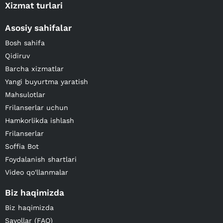
Xizmat turlari
Asosiy sahifalar
Bosh sahifa
Qidiruv
Barcha xizmatlar
Yangi buyurtma yaratish
Mahsulotlar
Frilanserlar uchun
Hamkorlikda ishlash
Frilanserlar
Soffia Bot
Foydalanish shartlari
Video qo'llanmalar
Biz haqimizda
Biz haqimizda
Savollar (FAQ)