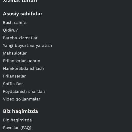
Xizmat turlari
Asosiy sahifalar
Bosh sahifa
Qidiruv
Barcha xizmatlar
Yangi buyurtma yaratish
Mahsulotlar
Frilanserlar uchun
Hamkorlikda ishlash
Frilanserlar
Soffia Bot
Foydalanish shartlari
Video qo'llanmalar
Biz haqimizda
Biz haqimizda
Savollar (FAQ)