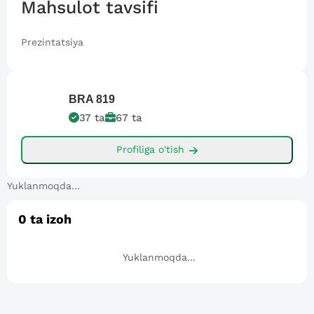
Mahsulot tavsifi
Prezintatsiya
BRA
819
37
ta
67
ta
Profiliga o'tish
Yuklanmoqda...
0
ta izoh
Yuklanmoqda...