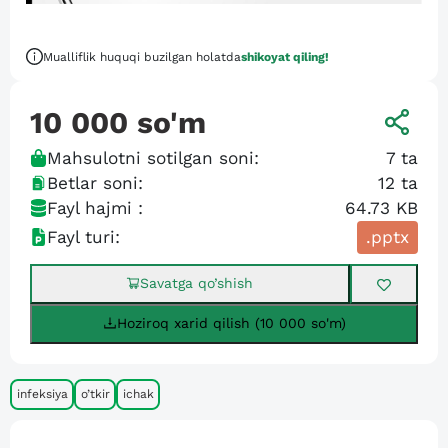
Mualliflik huquqi buzilgan holatda
shikoyat qiling!
10 000
so'm
Mahsulotni sotilgan soni:
7
ta
Betlar soni:
12
ta
Fayl hajmi :
64.73 KB
Fayl turi:
.pptx
Savatga qo’shish
Hoziroq xarid qilish (10 000 so'm)
infeksiya
o’tkir
ichak