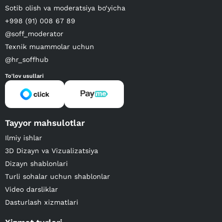
Sotib olish va moderatsiya bo‘yicha
+998 (91) 008 67 89
@soff_moderator
Texnik muammolar uchun
@hr_soffhub
To'lov usullari
Tayyor mahsulotlar
Ilmiy ishlar
3D Dizayn va Vizualizatsiya
Dizayn shablonlari
Turli sohalar uchun shablonlar
Video darsliklar
Dasturlash xizmatlari