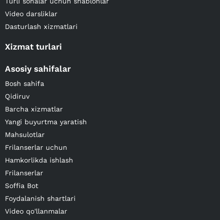
Turli sohalar uchun shablonlar
Video darsliklar
Dasturlash xizmatlari
Xizmat turlari
Asosiy sahifalar
Bosh sahifa
Qidiruv
Barcha xizmatlar
Yangi buyurtma yaratish
Mahsulotlar
Frilanserlar uchun
Hamkorlikda ishlash
Frilanserlar
Soffia Bot
Foydalanish shartlari
Video qo'llanmalar