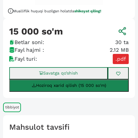
Mualliflik huquqi buzilgan holatda
shikoyat qiling!
15 000
so'm
Betlar soni:
30
ta
Fayl hajmi :
2.12 MB
Fayl turi:
.pdf
Savatga qo’shish
Hoziroq xarid qilish (15 000 so'm)
tibbiyot
Mahsulot tavsifi