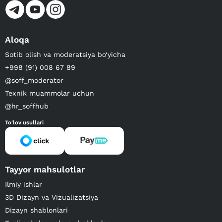
Aloqa
Sotib olish va moderatsiya bo‘yicha
+998 (91) 008 67 89
@soff_moderator
Texnik muammolar uchun
@hr_soffhub
To'lov usullari
Tayyor mahsulotlar
Ilmiy ishlar
3D Dizayn va Vizualizatsiya
Dizayn shablonlari