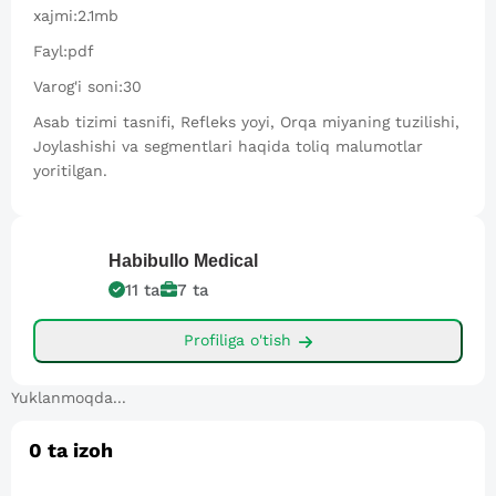
xajmi:2.1mb
Fayl:pdf
Varog'i soni:30
Asab tizimi tasnifi, Refleks yoyi, Orqa miyaning tuzilishi,
Joylashishi va segmentlari haqida toliq malumotlar
yoritilgan.
Habibullo
Medical
11
ta
7
ta
Profiliga o'tish
Yuklanmoqda...
0
ta izoh