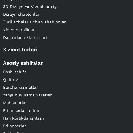
3D Dizayn va Vizualizatsiya
Dizayn shablonlari
Turli sohalar uchun shablonlar
Video darsliklar
Dasturlash xizmatlari
Xizmat turlari
Asosiy sahifalar
Bosh sahifa
Qidiruv
Barcha xizmatlar
Yangi buyurtma yaratish
Mahsulotlar
Frilanserlar uchun
Hamkorlikda ishlash
Frilanserlar