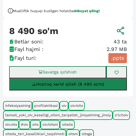
Mualliflik huquqi buzilgan holatda
shikoyat qiling!
8 490
so'm
Betlar soni:
43
ta
Fayl hajmi :
2.97 MB
Fayl turi:
.pptx
Savatga qo’shish
Hoziroq xarid qilish (8 490 so'm)
infeksiyasining
profilaktikasi
oiv
oiv/oits
tanosil_yoki_oiv_kasalligi_oitsni_tarqatish_jinoyatining_jinoiy
o'lchoiv
oiv.oits
#oiv
oits
oiv/oitsni
oitsda
oitsda_teri_kasalliklari_taqdimoti
oitsni
oitsga