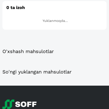
0
ta izoh
Yuklanmoqda...
O'xshash mahsulotlar
So'ngi yuklangan mahsulotlar