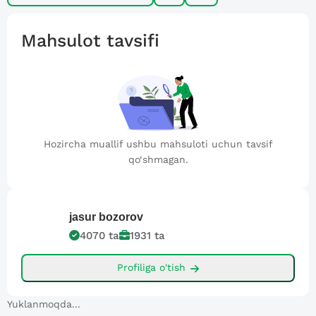
Mahsulot tavsifi
Hozircha muallif ushbu mahsuloti uchun tavsif
qo‘shmagan.
jasur
bozorov
4070
ta
1931
ta
Profiliga o'tish
Yuklanmoqda...