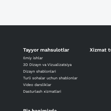
Tayyor mahsulotlar
Xizmat t
Ilmiy ishlar
3D Dizayn va Vizualizatsiya
Dizayn shablonlari
Turli sohalar uchun shablonlar
Video darsliklar
Dasturlash xizmatlari
Biz haqimizda