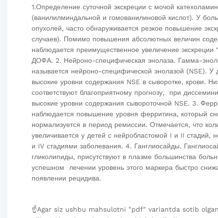
1.Определение суточной экскреции с мочой катехоламин
(ванилилминдальной и гомованилиновой кислот). У боль
опухолей, часто обнаруживается резкое повышение экс
случаев). Помимо повышения абсолютных величин соде
наблюдается преимущественное увеличение экскреции
ДОФА. 2. Нейроно-специфическая энолаза. Гамма-энола
называется нейроно-специфической энолазой (NSE). У
высокие уровни содержания NSE в сыворотке, крови. Н
соответствуют благоприятному прогнозу, при диссеми
высокие уровни содержания сывороточной NSE. 3. Ферр
наблюдается повышение уровня ферритина, который сн
нормализуется в период ремиссии. Отмечается, что кол
увеличивается у детей с нейробластомой I и II стадий, н
и IV стадиями заболевания. 4. Ганглиосайды. Ганглио
гликолипиды, присутствуют в плазме большинства больн
успешном лечении уровень этого маркера быстро снижа
появлении рецидива.
☝️Agar siz ushbu mahsulotni "pdf" variantda sotib olga