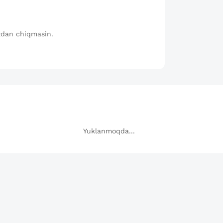
gizdan chiqmasin.
Yuklanmoqda...