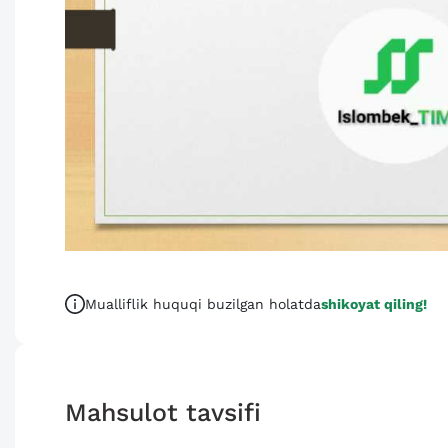
Mualliflik huquqi buzilgan holatda
shikoyat qiling!
Mahsulot tavsifi