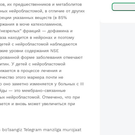
ов, их предшественников и метаболитов
ных нейробластомой, в отличие от других
креции указанных веществ (в 85%
ржания в моче катехоламинов,
 “незрелых” фракций — дофамина и
за находится в нейронах и поэтому
 детей с нейробластомой наблюдаются
изкие уровни содержания NSE
нированной форме заболевания отмечают
итин. У детей с нейробластомой
ижается в процессе лечения и
ичество этого маркера почти не
о оно заметно изменяется у больных с III
сайды — это мембрано-связанные
ых нейробластомой. Отмечено, что при
ется и вновь может увеличиться при
n bo'lsangiz Telegram manzilga murojaat