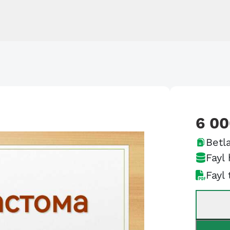
6 0
Betla
Fayl 
Fayl 