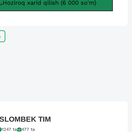
Hoziroq xarid qilish (6 000 so'm)
а
ISLOMBEK
TIM
1247
ta
477
ta