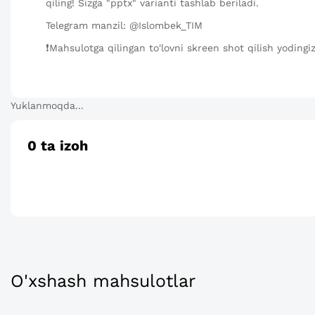
qiling! Sizga "pptx" varianti tashlab beriladi.
Telegram manzil: @Islombek_TIM
❗️Mahsulotga qilingan to'lovni skreen shot qilish yodin
Yuklanmoqda...
0
ta izoh
O'xshash mahsulotlar