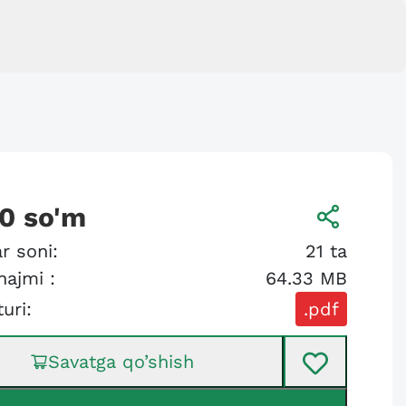
00
so'm
r soni:
21
ta
hajmi :
64.33 MB
turi:
.pdf
Savatga qo’shish