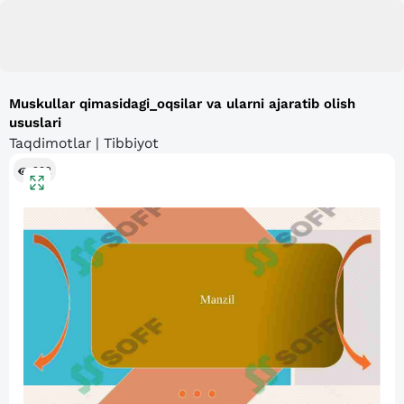
Muskullar qimasidagi_oqsilar va ularni ajaratib olish
ususlari
Taqdimotlar | Tibbiyot
292