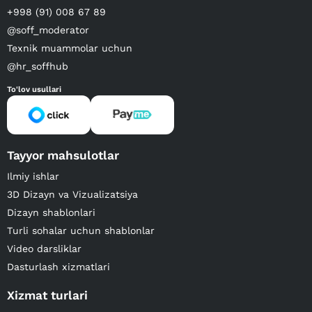
+998 (91) 008 67 89
@soff_moderator
Texnik muammolar uchun
@hr_soffhub
To'lov usullari
Tayyor mahsulotlar
Ilmiy ishlar
3D Dizayn va Vizualizatsiya
Dizayn shablonlari
Turli sohalar uchun shablonlar
Video darsliklar
Dasturlash xizmatlari
Xizmat turlari