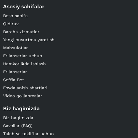
Asosiy sahifalar
Bosh sahifa
Qidiruv
Barcha xizmatlar
Yangi buyurtma yaratish
Mahsulotlar
Frilanserlar uchun
Hamkorlikda ishlash
Frilanserlar
Soffia Bot
Foydalanish shartlari
Video qo'llanmalar
Biz haqimizda
Biz haqimizda
Savollar (FAQ)
Talab va takliflar uchun