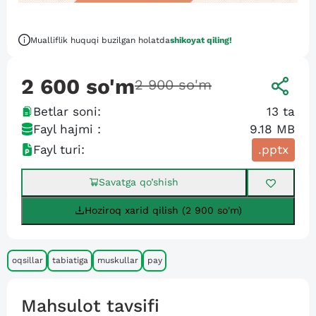
Mualliflik huquqi buzilgan holatda
shikoyat qiling!
2 600
so'm
2 900
so'm
Betlar soni:
13
ta
Fayl hajmi :
9.18 MB
Fayl turi:
.pptx
Savatga qo’shish
Hoziroq xarid qilish (2 900 so'm)
oqsillar
tabiatiga
muskullar
pay
Mahsulot tavsifi