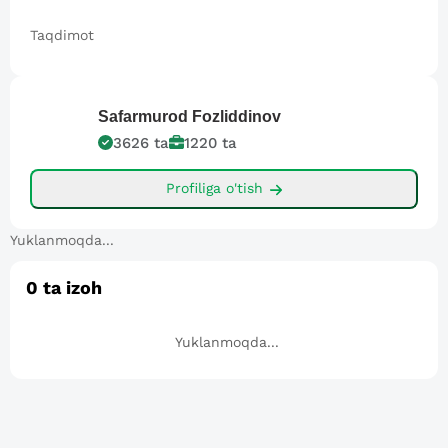
Taqdimot
Safarmurod
Fozliddinov
3626
ta
1220
ta
Profiliga o'tish
Yuklanmoqda...
0
ta izoh
Yuklanmoqda...