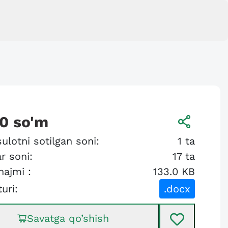
00
so'm
ulotni sotilgan soni:
1
ta
r soni:
17
ta
hajmi :
133.0 KB
turi:
.docx
Savatga qo’shish