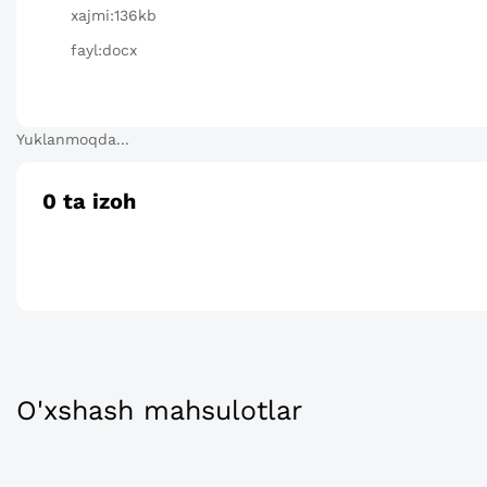
xajmi:136kb
fayl:docx
Yuklanmoqda...
0
ta izoh
O'xshash mahsulotlar