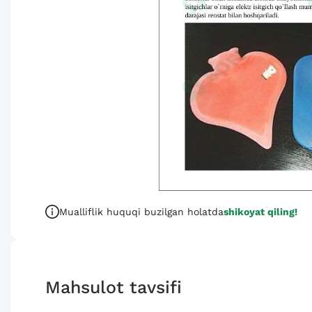
Mualliflik huquqi buzilgan holatda
shikoyat qiling!
Mahsulot tavsifi