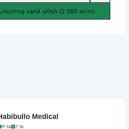
Hoziroq xarid qilish (2 000 so'm)
Habibullo
Medical
11
ta
7
ta