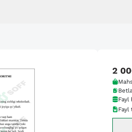
2 0
Mahs
Betla
Fayl 
Fayl 