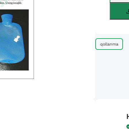
qollanma