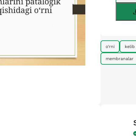
o'rni
kelib
membranalar