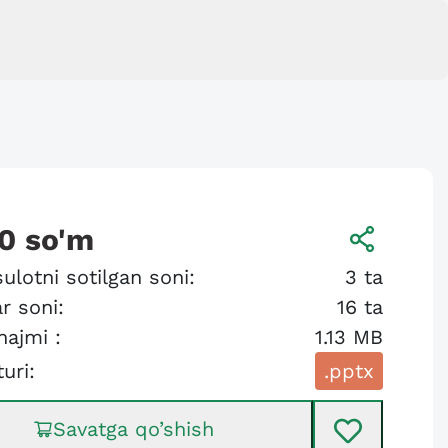
0
so'm
ulotni sotilgan soni:
3
ta
r soni:
16
ta
hajmi :
1.13 MB
turi:
.pptx
Savatga qo’shish