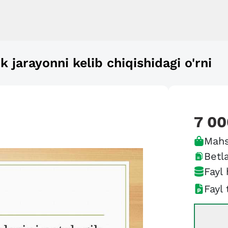
 jarayonni kelib chiqishidagi o'rni
7 00
Mahs
Betla
Fayl 
Fayl 