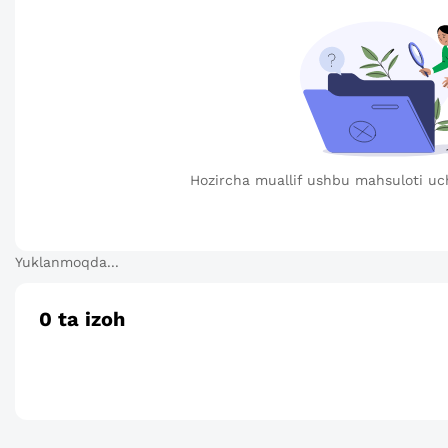
Hozircha muallif ushbu mahsuloti uc
Yuklanmoqda...
0
ta izoh