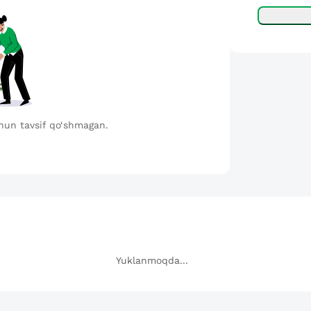
hun tavsif qo‘shmagan.
Yuklanmoqda...