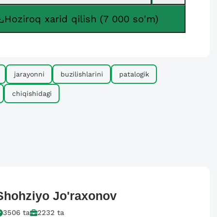
Hoziroq xarid qilish (7 000 so'm)
jarayonni
buzilishlarini
patalogik
chiqishidagi
Shohziyo
Jo'raxonov
3506
ta
2232
ta