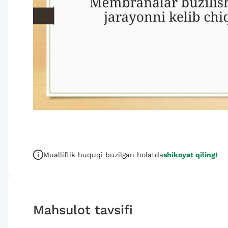
Mualliflik huquqi buzilgan holatda
shikoyat qiling!
Mahsulot tavsifi