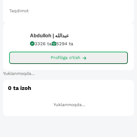
Taqdimot
Abdulloh |
عبدالله
3326
ta
5294
ta
Profiliga o'tish
Yuklanmoqda...
0
ta izoh
Yuklanmoqda...