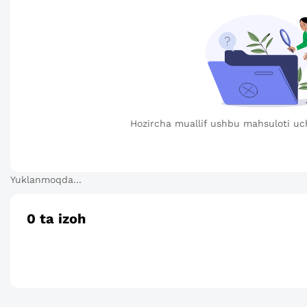
Hozircha muallif ushbu mahsuloti uc
Yuklanmoqda...
0
ta izoh