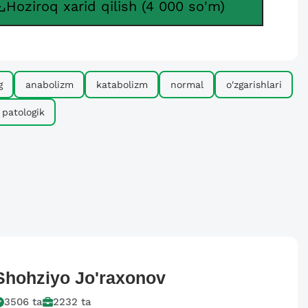
Hoziroq xarid qilish (4 000 so'm)
g
anabolizm
katabolizm
normal
o'zgarishlari
patologik
Shohziyo
Jo'raxonov
3506
ta
2232
ta