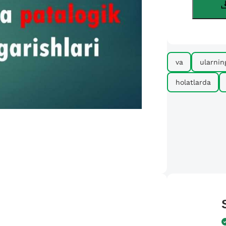
va
ularnin
holatlarda