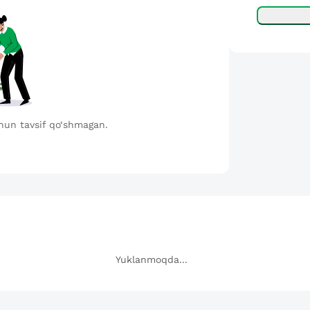
hun tavsif qo‘shmagan.
Yuklanmoqda...