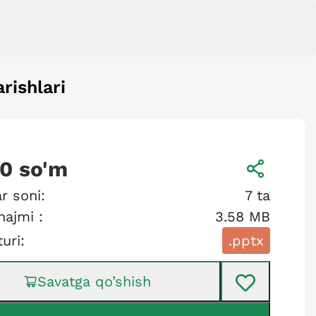
rishlari
00
so'm
r soni:
7
ta
hajmi :
3.58 MB
turi:
.pptx
Savatga qo’shish