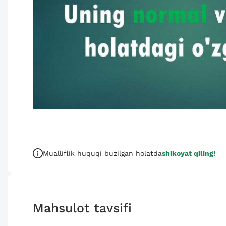
Mualliflik huquqi buzilgan holatda
shikoyat qiling!
Mahsulot tavsifi