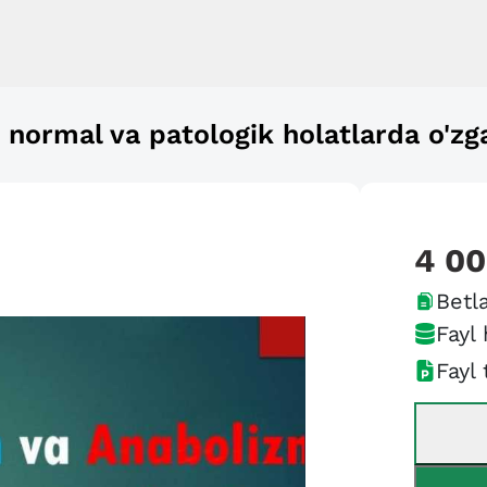
normal va patologik holatlarda o'zga
4 0
Betla
Fayl 
Fayl 