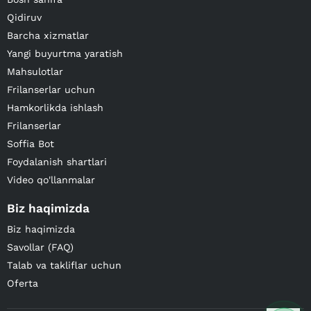
Qidiruv
Barcha xizmatlar
Yangi buyurtma yaratish
Mahsulotlar
Frilanserlar uchun
Hamkorlikda ishlash
Frilanserlar
Soffia Bot
Foydalanish shartlari
Video qo'llanmalar
Biz haqimizda
Biz haqimizda
Savollar (FAQ)
Talab va takliflar uchun
Oferta