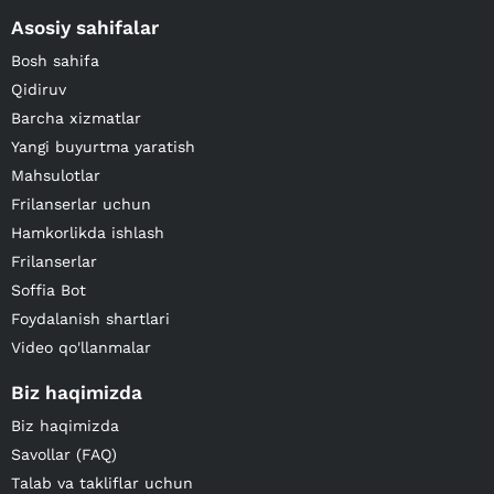
Asosiy sahifalar
Bosh sahifa
Qidiruv
Barcha xizmatlar
Yangi buyurtma yaratish
Mahsulotlar
Frilanserlar uchun
Hamkorlikda ishlash
Frilanserlar
Soffia Bot
Foydalanish shartlari
Video qo'llanmalar
Biz haqimizda
Biz haqimizda
Savollar (FAQ)
Talab va takliflar uchun