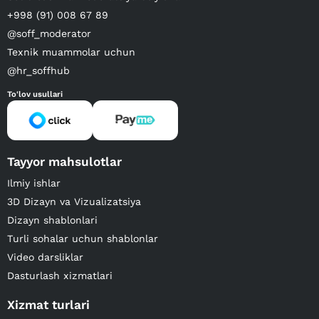
+998 (91) 008 67 89
@soff_moderator
Texnik muammolar uchun
@hr_soffhub
To'lov usullari
Tayyor mahsulotlar
Ilmiy ishlar
3D Dizayn va Vizualizatsiya
Dizayn shablonlari
Turli sohalar uchun shablonlar
Video darsliklar
Dasturlash xizmatlari
Xizmat turlari