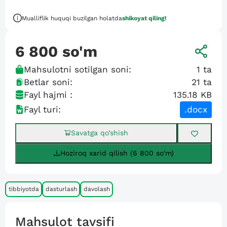
Mualliflik huquqi buzilgan holatda
shikoyat qiling!
6 800
so'm
Mahsulotni sotilgan soni:
1
ta
Betlar soni:
21
ta
Fayl hajmi :
135.18 KB
Fayl turi:
.docx
Savatga qo’shish
Hoziroq xarid qilish (6 800 so'm)
tibbiyotda
dasturlash
davolash
Mahsulot tavsifi