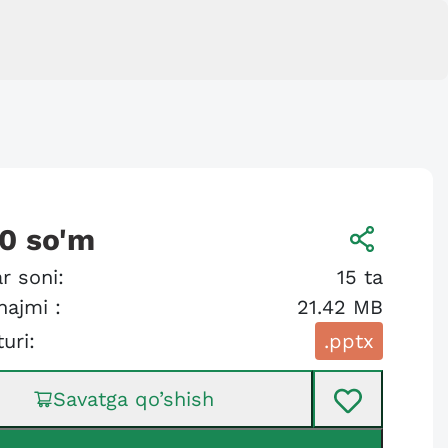
00
so'm
r soni:
15
ta
hajmi :
21.42 MB
turi:
.pptx
Savatga qo’shish