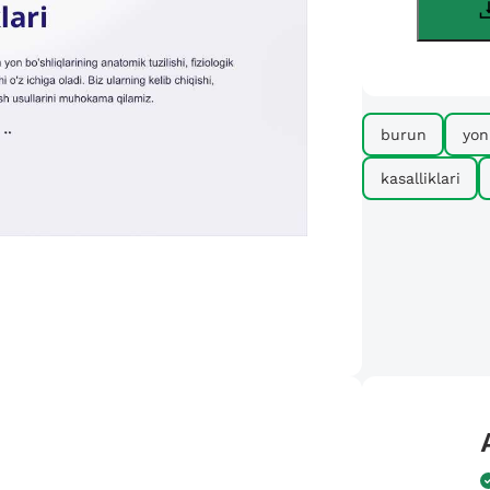
burun
yon
kasalliklari