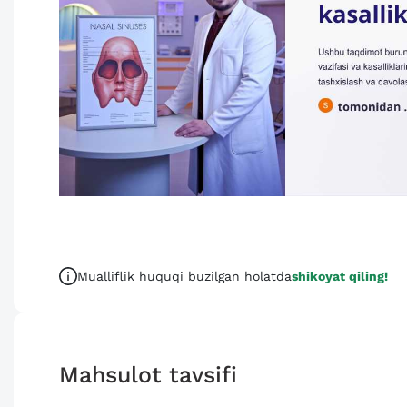
Mualliflik huquqi buzilgan holatda
shikoyat qiling!
Mahsulot tavsifi