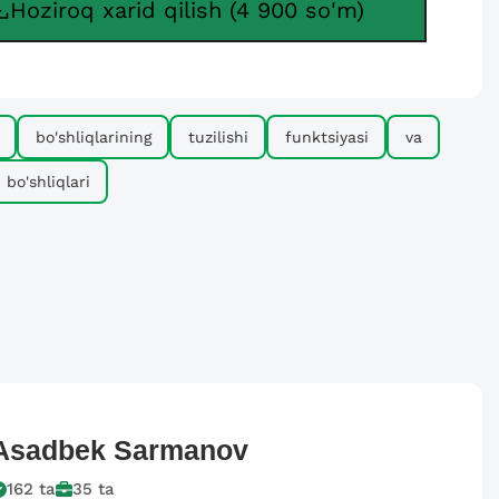
Hoziroq xarid qilish (4 900 so'm)
bo'shliqlarining
tuzilishi
funktsiyasi
va
bo'shliqlari
Asadbek
Sarmanov
162
ta
35
ta