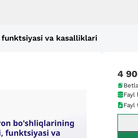
 funktsiyasi va kasalliklari
4 9
Betla
Fayl 
Fayl 