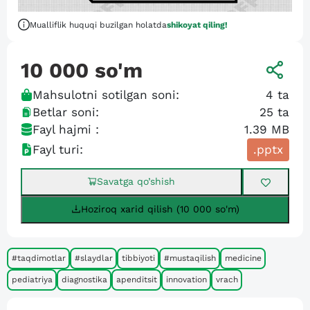
Mualliflik huquqi buzilgan holatda
shikoyat qiling!
10 000
so'm
Mahsulotni sotilgan soni:
4
ta
Betlar soni:
25
ta
Fayl hajmi :
1.39 MB
Fayl turi:
.pptx
Savatga qo’shish
Hoziroq xarid qilish (10 000 so'm)
#taqdimotlar
#slaydlar
tibbiyoti
#mustaqilish
medicine
pediatriya
diagnostika
apenditsit
innovation
vrach