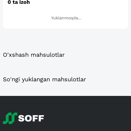
0
ta izoh
Yuklanmoqda...
O'xshash mahsulotlar
So'ngi yuklangan mahsulotlar