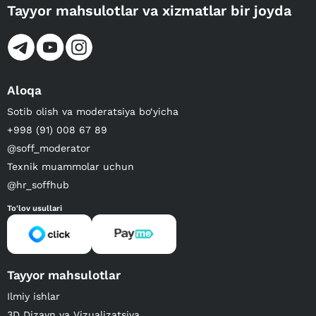
Tayyor mahsulotlar va xizmatlar bir joyda
Aloqa
Sotib olish va moderatsiya bo‘yicha
+998 (91) 008 67 89
@soff_moderator
Texnik muammolar uchun
@hr_soffhub
To'lov usullari
Tayyor mahsulotlar
Ilmiy ishlar
3D Dizayn va Vizualizatsiya