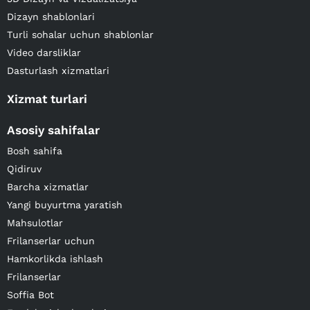
Dizayn shablonlari
Turli sohalar uchun shablonlar
Video darsliklar
Dasturlash xizmatlari
Xizmat turlari
Asosiy sahifalar
Bosh sahifa
Qidiruv
Barcha xizmatlar
Yangi buyurtma yaratish
Mahsulotlar
Frilanserlar uchun
Hamkorlikda ishlash
Frilanserlar
Soffia Bot