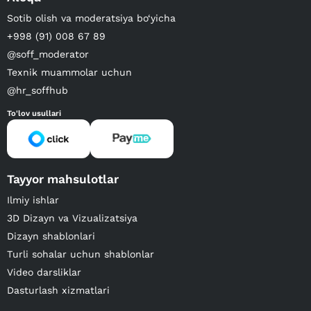
Sotib olish va moderatsiya bo‘yicha
+998 (91) 008 67 89
@soff_moderator
Texnik muammolar uchun
@hr_soffhub
To'lov usullari
Tayyor mahsulotlar
Ilmiy ishlar
3D Dizayn va Vizualizatsiya
Dizayn shablonlari
Turli sohalar uchun shablonlar
Video darsliklar
Dasturlash xizmatlari