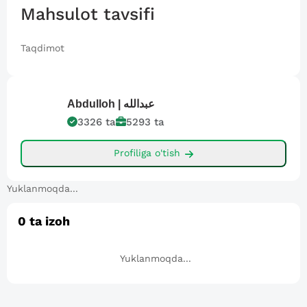
Mahsulot tavsifi
Taqdimot
Abdulloh |
عبدالله
3326
ta
5293
ta
Profiliga o'tish
Yuklanmoqda...
0
ta izoh
Yuklanmoqda...