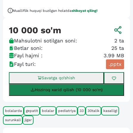
Mualliflik huquqi buzilgan holatda
shikoyat qiling!
10 000
so'm
Mahsulotni sotilgan soni:
2
ta
Betlar soni:
25
ta
Fayl hajmi :
3.99 MB
Fayl turi:
.pptx
Savatga qo’shish
Hoziroq xarid qilish (10 000 so'm)
bolalarda
gepatit
bolalar
pediatriya
33
30talik
kasalligi
surunkali
jigar