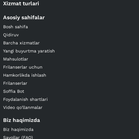
Xizmat turlari
Asosiy sahifalar
Bosh sahifa
Qidiruv
Barcha xizmatlar
Yangi buyurtma yaratish
Mahsulotlar
Frilanserlar uchun
Hamkorlikda ishlash
Frilanserlar
Soffia Bot
Foydalanish shartlari
Video qo'llanmalar
Biz haqimizda
Biz haqimizda
Savollar (FAQ)