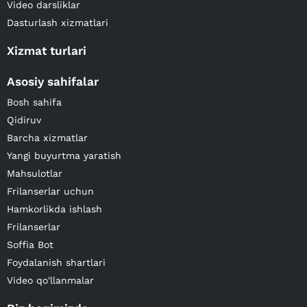
Video darsliklar
Dasturlash xizmatlari
Xizmat turlari
Asosiy sahifalar
Bosh sahifa
Qidiruv
Barcha xizmatlar
Yangi buyurtma yaratish
Mahsulotlar
Frilanserlar uchun
Hamkorlikda ishlash
Frilanserlar
Soffia Bot
Foydalanish shartlari
Video qo'llanmalar