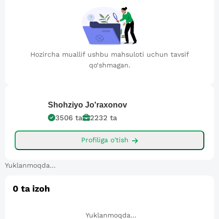
Hozircha muallif ushbu mahsuloti uchun tavsif
qo‘shmagan.
Shohziyo
Jo'raxonov
3506
ta
2232
ta
Profiliga o'tish
Yuklanmoqda...
0
ta izoh
Yuklanmoqda...