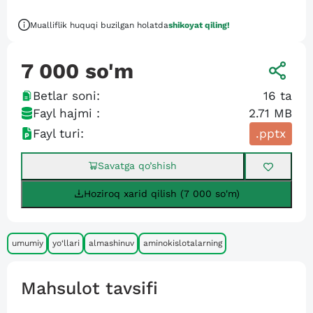
Mualliflik huquqi buzilgan holatda
shikoyat qiling!
7 000
so'm
Betlar soni:
16
ta
Fayl hajmi :
2.71 MB
Fayl turi:
.pptx
Savatga qo’shish
Hoziroq xarid qilish (7 000 so'm)
umumiy
yo‘llari
almashinuv
aminokislotalarning
Mahsulot tavsifi