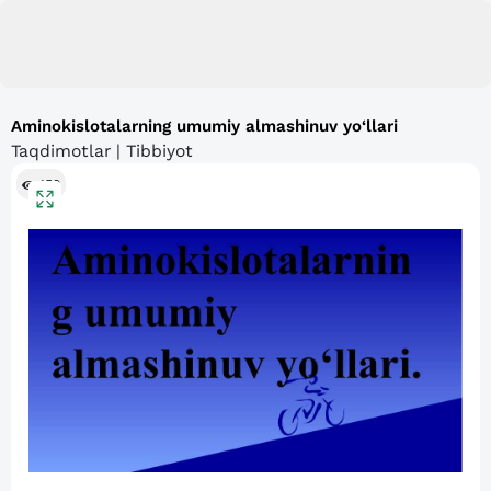
Aminokislotalarning umumiy almashinuv yo‘llari
Taqdimotlar | Tibbiyot
159