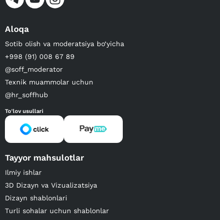
Aloqa
Sotib olish va moderatsiya bo‘yicha
+998 (91) 008 67 89
@soff_moderator
Texnik muammolar uchun
@hr_soffhub
To'lov usullari
Tayyor mahsulotlar
Ilmiy ishlar
3D Dizayn va Vizualizatsiya
Dizayn shablonlari
Turli sohalar uchun shablonlar