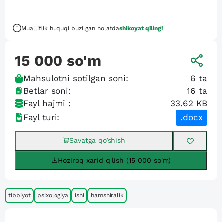
Mualliflik huquqi buzilgan holatda
shikoyat qiling!
15 000
so'm
Mahsulotni sotilgan soni:
6
ta
Betlar soni:
16
ta
Fayl hajmi :
33.62 KB
Fayl turi:
.docx
Savatga qo’shish
Hoziroq xarid qilish (15 000 so'm)
tibbiyot
psixologiya
ishi
hamshiralik