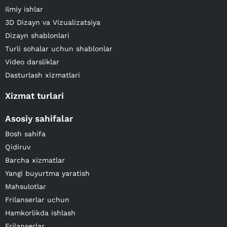
Ilmiy ishlar
3D Dizayn va Vizualizatsiya
Dizayn shablonlari
Turli sohalar uchun shablonlar
Video darsliklar
Dasturlash xizmatlari
Xizmat turlari
Asosiy sahifalar
Bosh sahifa
Qidiruv
Barcha xizmatlar
Yangi buyurtma yaratish
Mahsulotlar
Frilanserlar uchun
Hamkorlikda ishlash
Frilanserlar