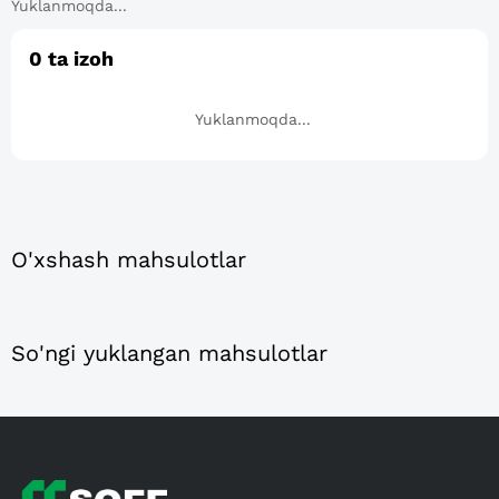
Yuklanmoqda...
0
ta izoh
Yuklanmoqda...
O'xshash mahsulotlar
So'ngi yuklangan mahsulotlar