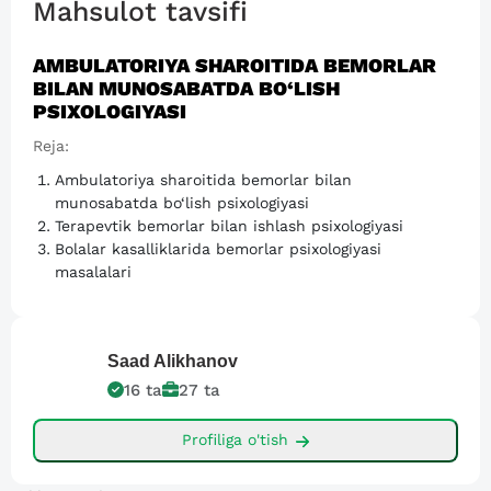
Mahsulot tavsifi
AMBULATORIYA SHAROITIDA BEMORLAR
BILAN MUNOSABATDA BO‘LISH
PSIXOLOGIYASI
Reja:
Ambulatoriya sharoitida bemorlar bilan
munosabatda bo‘lish psixologiyasi
Terapevtik bemorlar bilan ishlash psixologiyasi
Bolalar kasalliklarida bemorlar psixologiyasi
masalalari
Saad
Alikhanov
16
ta
27
ta
Profiliga o'tish