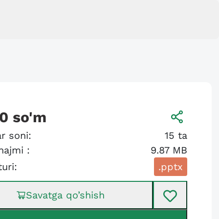
00
so'm
r soni:
15
ta
hajmi :
9.87 MB
turi:
.pptx
Savatga qo’shish