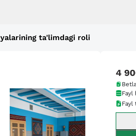
larining ta'limdagi roli
4 9
Betla
Fayl 
Fayl 