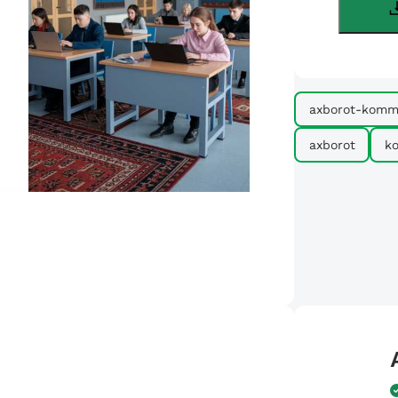
axborot-komm
axborot
k