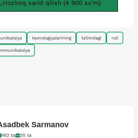
Hoziroq xarid qilish (4 900 so'm)
unikatsiya
texnologiyalarining
ta'limdagi
roli
ommunikatsiya
Asadbek
Sarmanov
162
ta
35
ta