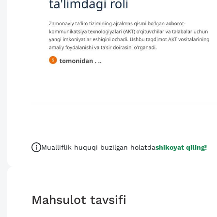
Mualliflik huquqi buzilgan holatda
shikoyat qiling!
Mahsulot tavsifi