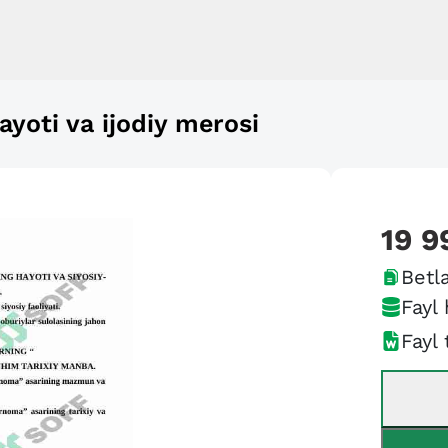
oti va ijodiy merosi
19 9
Betla
Fayl 
Fayl 