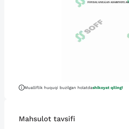
Mualliflik huquqi buzilgan holatda
shikoyat qiling!
Mahsulot tavsifi