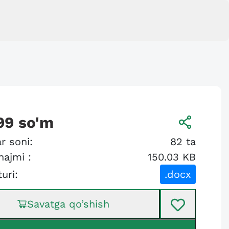
99
so'm
r soni:
82
ta
hajmi :
150.03 KB
turi:
.docx
Savatga qo’shish