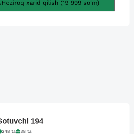
Hoziroq xarid qilish (19 999 so'm)
Sotuvchi
194
248
ta
38
ta