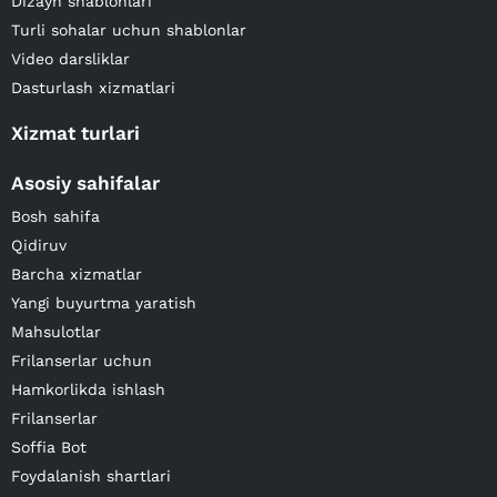
Dizayn shablonlari
Turli sohalar uchun shablonlar
Video darsliklar
Dasturlash xizmatlari
Xizmat turlari
Asosiy sahifalar
Bosh sahifa
Qidiruv
Barcha xizmatlar
Yangi buyurtma yaratish
Mahsulotlar
Frilanserlar uchun
Hamkorlikda ishlash
Frilanserlar
Soffia Bot
Foydalanish shartlari