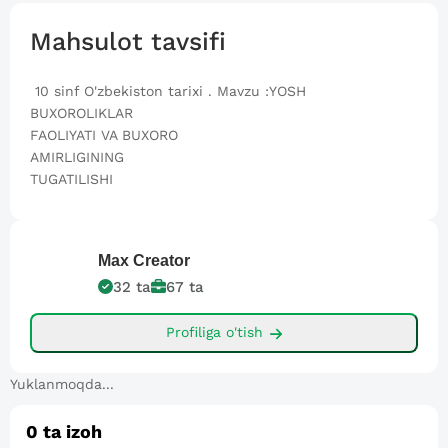
Mahsulot tavsifi
10 sinf O'zbekiston tarixi . Mavzu :YOSH
BUXOROLIKLAR
FAOLIYATI VA BUXORO
AMIRLIGINING
TUGATILISHI
Max
Creator
32
ta
67
ta
Profiliga o'tish
Yuklanmoqda...
0
ta izoh