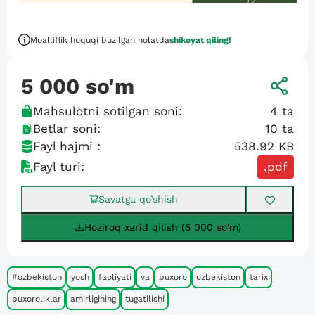
Mualliflik huquqi buzilgan holatda
shikoyat qiling!
5 000
so'm
Mahsulotni sotilgan soni:
4
ta
Betlar soni:
10
ta
Fayl hajmi :
538.92 KB
Fayl turi:
.pdf
Savatga qo’shish
Hoziroq xarid qilish (5 000 so'm)
#ozbekiston
yosh
faoliyati
va
buxoro
ozbekiston
tarix
buxoroliklar
amirligining
tugatilishi