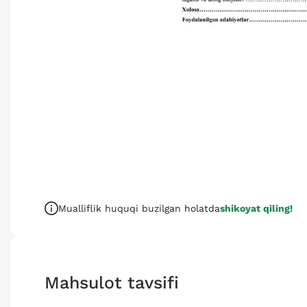
Mualliflik huquqi buzilgan holatda
shikoyat qiling!
Mahsulot tavsifi