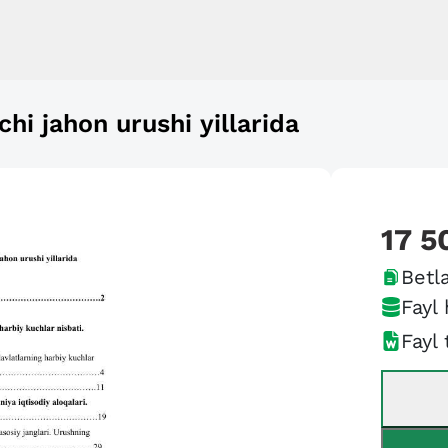
hi jahon urushi yillarida
17 5
Betla
Fayl 
Fayl 