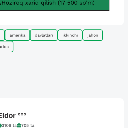
Hoziroq xarid qilish (17 500 so'm)
a
amerika
davlatlari
ikkinchi
jahon
larida
Eldor
°°°
3106
ta
705
ta