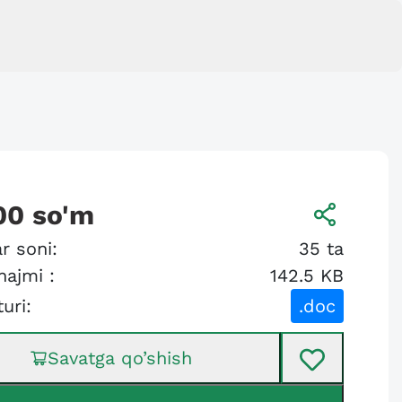
00
so'm
r soni:
35
ta
hajmi :
142.5 KB
turi:
.doc
Savatga qo’shish