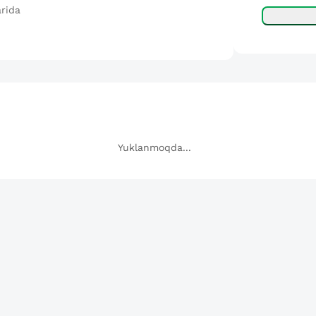
arida
Yuklanmoqda...