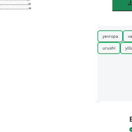
yevropa
v
urushi
yil