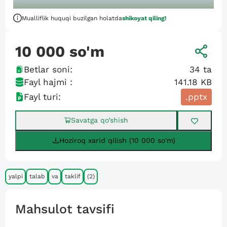
Mualliflik huquqi buzilgan holatda
shikoyat qiling!
10 000
so'm
Betlar soni:
34
ta
Fayl hajmi :
141.18 KB
Fayl turi:
.pptx
Savatga qo’shish
Hoziroq xarid qilish (10 000 so'm)
yalpi
talab
va
taklif
(2)
Mahsulot tavsifi