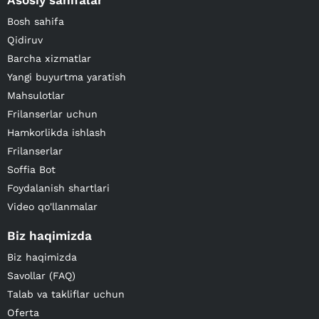
Asosiy sahifalar
Bosh sahifa
Qidiruv
Barcha xizmatlar
Yangi buyurtma yaratish
Mahsulotlar
Frilanserlar uchun
Hamkorlikda ishlash
Frilanserlar
Soffia Bot
Foydalanish shartlari
Video qo'llanmalar
Biz haqimizda
Biz haqimizda
Savollar (FAQ)
Talab va takliflar uchun
Oferta