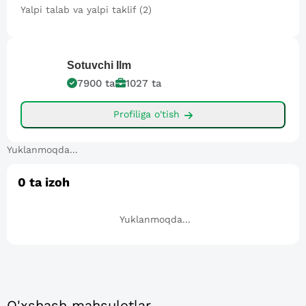
Yalpi talab va yalpi taklif (2)
Sotuvchi
Ilm
7900
ta
1027
ta
Profiliga o'tish
Yuklanmoqda...
0
ta izoh
Yuklanmoqda...
O'xshash mahsulotlar