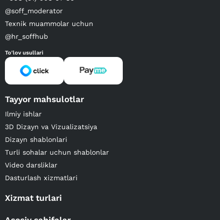
@soff_moderator
Texnik muammolar uchun
@hr_soffhub
To'lov usullari
Tayyor mahsulotlar
Ilmiy ishlar
3D Dizayn va Vizualizatsiya
Dizayn shablonlari
Turli sohalar uchun shablonlar
Video darsliklar
Dasturlash xizmatlari
Xizmat turlari