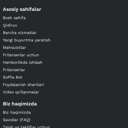
Asosiy sahifalar
Bosh sahifa
Qidiruv
Barcha xizmatlar
Yangi buyurtma yaratish
Mahsulotlar
Frilanserlar uchun
Hamkorlikda ishlash
Frilanserlar
Soffia Bot
Foydalanish shartlari
Video qo'llanmalar
Biz haqimizda
Biz haqimizda
Savollar (FAQ)
Talab va takliflar uchun