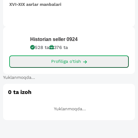
XVI-XIX asrlar manbalari
Historian seller
0924
528
ta
376
ta
Profiliga o'tish
Yuklanmoqda...
0
ta izoh
Yuklanmoqda...