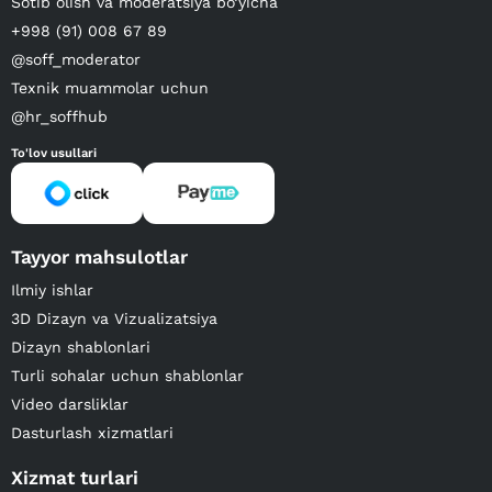
Sotib olish va moderatsiya bo‘yicha
+998 (91) 008 67 89
@soff_moderator
Texnik muammolar uchun
@hr_soffhub
To'lov usullari
Tayyor mahsulotlar
Ilmiy ishlar
3D Dizayn va Vizualizatsiya
Dizayn shablonlari
Turli sohalar uchun shablonlar
Video darsliklar
Dasturlash xizmatlari
Xizmat turlari