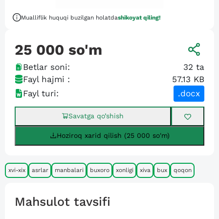
Mualliflik huquqi buzilgan holatda
shikoyat qiling!
25 000
so'm
Betlar soni:
32
ta
Fayl hajmi :
57.13 KB
Fayl turi:
.docx
Savatga qo’shish
Hoziroq xarid qilish (25 000 so'm)
xvi-xix
asrlar
manbalari
buxoro
xonligi
xiva
bux
qoqon
Mahsulot tavsifi