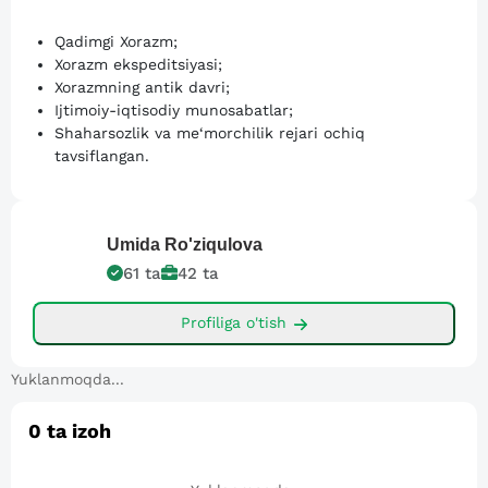
Qadimgi Xorazm;
Xorazm ekspeditsiyasi;
Xorazmning antik davri;
Ijtimoiy-iqtisodiy munosabatlar;
Shaharsozlik va me‘morchilik rejari ochiq
tavsiflangan.
Umida
Ro'ziqulova
61
ta
42
ta
Profiliga o'tish
Yuklanmoqda...
0
ta izoh