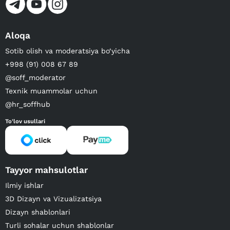
Aloqa
Sotib olish va moderatsiya bo‘yicha
+998 (91) 008 67 89
@soff_moderator
Texnik muammolar uchun
@hr_soffhub
To'lov usullari
Tayyor mahsulotlar
Ilmiy ishlar
3D Dizayn va Vizualizatsiya
Dizayn shablonlari
Turli sohalar uchun shablonlar