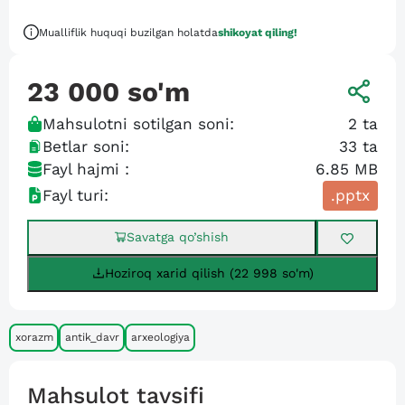
Mualliflik huquqi buzilgan holatda
shikoyat qiling!
23 000
so'm
Mahsulotni sotilgan soni:
2
ta
Betlar soni:
33
ta
Fayl hajmi :
6.85 MB
Fayl turi:
.pptx
Savatga qo’shish
Hoziroq xarid qilish (22 998 so'm)
xorazm
antik_davr
arxeologiya
Mahsulot tavsifi