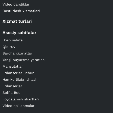
Video darsliklar
Dasturlash xizmatlari
Xizmat turlari
Asosiy sahifalar
Bosh sahifa
Qidiruv
Barcha xizmatlar
Yangi buyurtma yaratish
Mahsulotlar
Frilanserlar uchun
Hamkorlikda ishlash
Frilanserlar
Soffia Bot
Foydalanish shartlari
Video qo'llanmalar