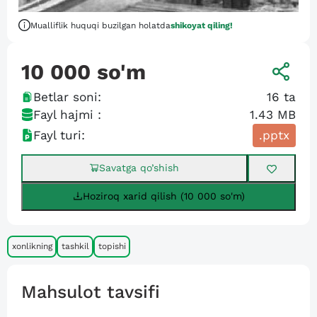
Mualliflik huquqi buzilgan holatda
shikoyat qiling!
10 000
so'm
Betlar soni:
16
ta
Fayl hajmi :
1.43 MB
Fayl turi:
.pptx
Savatga qo’shish
Hoziroq xarid qilish (10 000 so'm)
xonlikning
tashkil
topishi
Mahsulot tavsifi