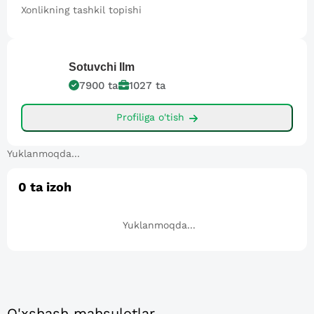
Xonlikning tashkil topishi
Sotuvchi
Ilm
7900
ta
1027
ta
Profiliga o'tish
Yuklanmoqda...
0
ta izoh
Yuklanmoqda...
O'xshash mahsulotlar