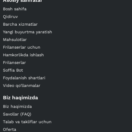
Asosiy sahifalar
Bosh sahifa
Qidiruv
Barcha xizmatlar
Yangi buyurtma yaratish
Mahsulotlar
Frilanserlar uchun
Hamkorlikda ishlash
Frilanserlar
Soffia Bot
Foydalanish shartlari
Video qo'llanmalar
Biz haqimizda
Biz haqimizda
Savollar (FAQ)
Talab va takliflar uchun
Oferta