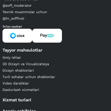
@soff_moderator
Texnik muammolar uchun
@hr_soffhub
To'lov usullari
Tayyor mahsulotlar
Ilmiy ishlar
3D Dizayn va Vizualizatsiya
Dizayn shablonlari
Turli sohalar uchun shablonlar
Video darsliklar
Dasturlash xizmatlari
Xizmat turlari