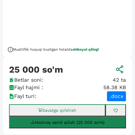
Mualliflik huquqi buzilgan holatda
shikoyat qiling!
25 000
so'm
Betlar soni:
42
ta
Fayl hajmi :
58.38 KB
Fayl turi:
.docx
Savatga qo’shish
Hoziroq xarid qilish (25 000 so'm)