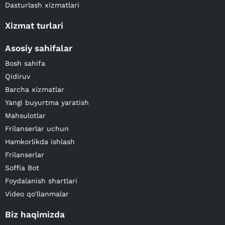
Dasturlash xizmatlari
Xizmat turlari
Asosiy sahifalar
Bosh sahifa
Qidiruv
Barcha xizmatlar
Yangi buyurtma yaratish
Mahsulotlar
Frilanserlar uchun
Hamkorlikda ishlash
Frilanserlar
Soffia Bot
Foydalanish shartlari
Video qo'llanmalar
Biz haqimizda