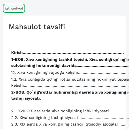
iqtiisodiyot
Mahsulot tavsifi
Kirish………………………………………………………………………
1-BOB. Xiva xonligining tashkil topishi, Xiva xonligi qoʻng’i
sulolasining hukmronligi davrida................................................
1.1. Xiva xonligining vujudga kelishi……………………………….........
1.2. Xiva xonligida qo‘ng‘irotlar sulolasining hokimiyat tepas
kelishi...........................................................................................
2-BOB. Qoʻng’irotlar hukmronligi davrida xiva xonligining i
tashqi siyosa
2.1. XVIII-XX asrlarda Xiva xonligining ichki siyosati………………
2.2. Xiva xonligining tashqi siyosati………………….......................
2.3. XIX asrda Xiva xonligining tashqi iqtisodiy aloqalari…