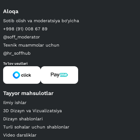
Aloqa
Sotib olish va moderatsiya bo‘yicha
+998 (91) 008 67 89
@soff_moderator
Texnik muammolar uchun
@hr_soffhub
To'lov usullari
Tayyor mahsulotlar
Ilmiy ishlar
3D Dizayn va Vizualizatsiya
Dizayn shablonlari
Turli sohalar uchun shablonlar
Video darsliklar