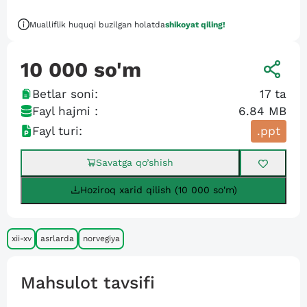
Mualliflik huquqi buzilgan holatda
shikoyat qiling!
10 000
so'm
Betlar soni:
17
ta
Fayl hajmi :
6.84 MB
Fayl turi:
.ppt
Savatga qo’shish
Hoziroq xarid qilish (10 000 so'm)
xii-xv
asrlarda
norvegiya
Mahsulot tavsifi