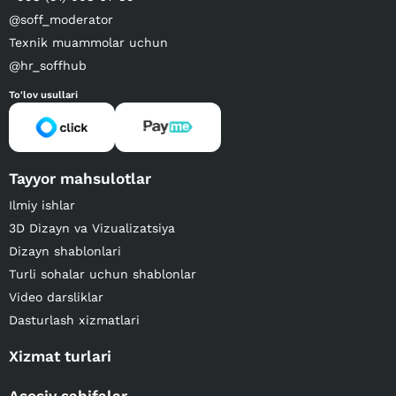
@soff_moderator
Texnik muammolar uchun
@hr_soffhub
To'lov usullari
Tayyor mahsulotlar
Ilmiy ishlar
3D Dizayn va Vizualizatsiya
Dizayn shablonlari
Turli sohalar uchun shablonlar
Video darsliklar
Dasturlash xizmatlari
Xizmat turlari