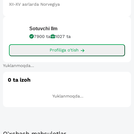
XII-XV asrlarda Norvegiya
Sotuvchi
Ilm
7900
ta
1027
ta
Profiliga o'tish
Yuklanmoqda...
0
ta izoh
Yuklanmoqda...
O'xshash mahsulotlar