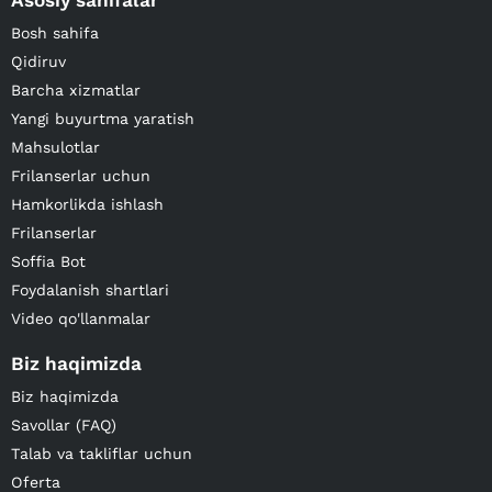
Asosiy sahifalar
Bosh sahifa
Qidiruv
Barcha xizmatlar
Yangi buyurtma yaratish
Mahsulotlar
Frilanserlar uchun
Hamkorlikda ishlash
Frilanserlar
Soffia Bot
Foydalanish shartlari
Video qo'llanmalar
Biz haqimizda
Biz haqimizda
Savollar (FAQ)
Talab va takliflar uchun
Oferta