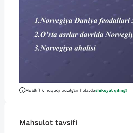
Mualliflik huquqi buzilgan holatda
shikoyat qiling!
Mahsulot tavsifi