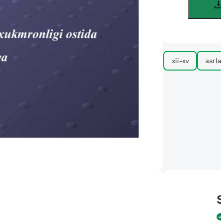
xii-xv
asrl