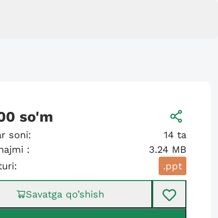
00
so'm
r soni:
14
ta
hajmi :
3.24 MB
turi:
.ppt
Savatga qo’shish