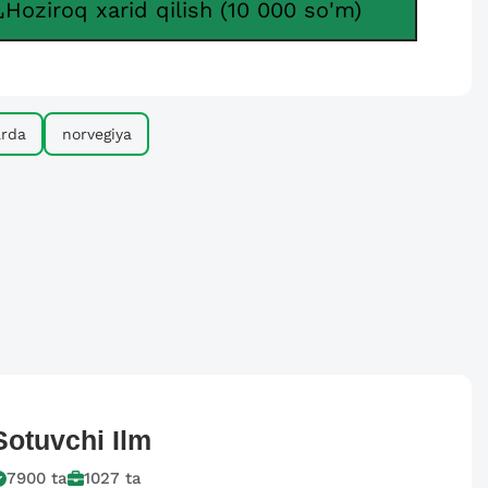
Hoziroq xarid qilish (10 000 so'm)
arda
norvegiya
Sotuvchi
Ilm
7900
ta
1027
ta