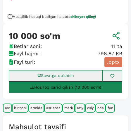
Mualliflik huquqi buzilgan holatda
shikoyat qiling!
10 000
so'm
Betlar soni:
11
ta
Fayl hajmi :
798.87 KB
Fayl turi:
.pptx
Savatga qo’shish
Hoziroq xarid qilish (10 000 so'm)
asr
birinchi
armida
asrlarda
mark
aziy
osiy
oda
fan
Mahsulot tavsifi