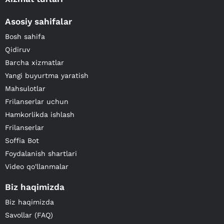
Asosiy sahifalar
Bosh sahifa
Qidiruv
Barcha xizmatlar
Yangi buyurtma yaratish
Mahsulotlar
Frilanserlar uchun
Hamkorlikda ishlash
Frilanserlar
Soffia Bot
Foydalanish shartlari
Video qo'llanmalar
Biz haqimizda
Biz haqimizda
Savollar (FAQ)