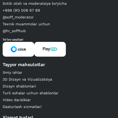
Sotib olish va moderatsiya bo‘yicha
+998 (91) 008 67 89
@soff_moderator
Texnik muammolar uchun
@hr_soffhub
To'lov usullari
Tayyor mahsulotlar
Ilmiy ishlar
3D Dizayn va Vizualizatsiya
Dizayn shablonlari
Turli sohalar uchun shablonlar
Video darsliklar
Dasturlash xizmatlari
Xizmat turlari