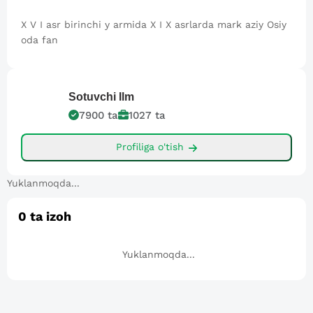
X V I asr birinchi y armida X I X asrlarda mark aziy Osiy
oda fan
Sotuvchi
Ilm
7900
ta
1027
ta
Profiliga o'tish
Yuklanmoqda...
0
ta izoh
Yuklanmoqda...