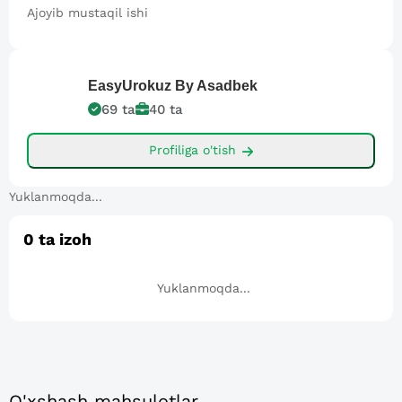
Ajoyib mustaqil ishi
EasyUrokuz
By Asadbek
69
ta
40
ta
Profiliga o'tish
Yuklanmoqda...
0
ta izoh
Yuklanmoqda...
O'xshash mahsulotlar