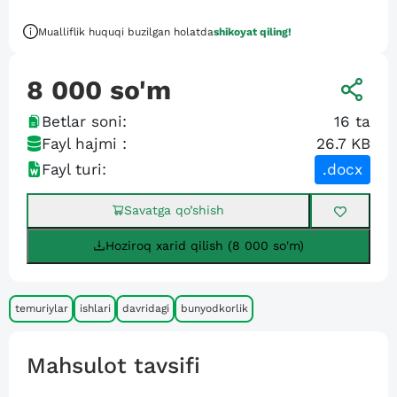
Mualliflik huquqi buzilgan holatda
shikoyat qiling!
8 000
so'm
Betlar soni:
16
ta
Fayl hajmi :
26.7 KB
Fayl turi:
.docx
Savatga qo’shish
Hoziroq xarid qilish (8 000 so'm)
temuriylar
ishlari
davridagi
bunyodkorlik
Mahsulot tavsifi