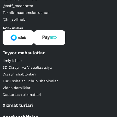
@soff_moderator
Texnik muammolar uchun
@hr_soffhub
To'lov usullari
Tayyor mahsulotlar
Ilmiy ishlar
3D Dizayn va Vizualizatsiya
Dizayn shablonlari
Turli sohalar uchun shablonlar
Video darsliklar
Dasturlash xizmatlari
Xizmat turlari