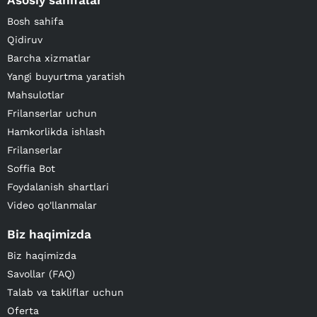
Asosiy sahifalar
Bosh sahifa
Qidiruv
Barcha xizmatlar
Yangi buyurtma yaratish
Mahsulotlar
Frilanserlar uchun
Hamkorlikda ishlash
Frilanserlar
Soffia Bot
Foydalanish shartlari
Video qo'llanmalar
Biz haqimizda
Biz haqimizda
Savollar (FAQ)
Talab va takliflar uchun
Oferta