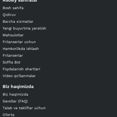
Asosiy sahifalar
Bosh sahifa
Qidiruv
Barcha xizmatlar
Yangi buyurtma yaratish
Mahsulotlar
Frilanserlar uchun
Hamkorlikda ishlash
Frilanserlar
Soffia Bot
Foydalanish shartlari
Video qo'llanmalar
Biz haqimizda
Biz haqimizda
Savollar (FAQ)
Talab va takliflar uchun
Oferta