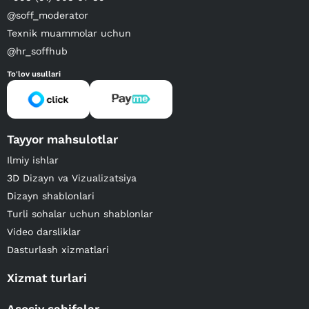
@soff_moderator
Texnik muammolar uchun
@hr_soffhub
To'lov usullari
Tayyor mahsulotlar
Ilmiy ishlar
3D Dizayn va Vizualizatsiya
Dizayn shablonlari
Turli sohalar uchun shablonlar
Video darsliklar
Dasturlash xizmatlari
Xizmat turlari