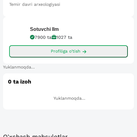
Temir davri arxeologiyasi
Sotuvchi
Ilm
7900
ta
1027
ta
Profiliga o'tish
Yuklanmoqda...
0
ta izoh
Yuklanmoqda...
O'xshash mahsulotlar