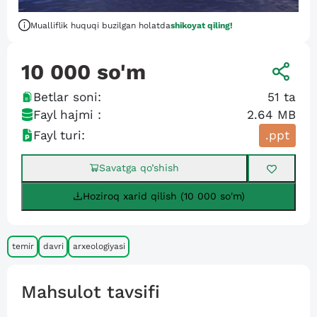
Mualliflik huquqi buzilgan holatda
shikoyat qiling!
10 000
so'm
Betlar soni:
51
ta
Fayl hajmi :
2.64 MB
Fayl turi:
.ppt
Savatga qo’shish
Hoziroq xarid qilish (10 000 so'm)
temir
davri
arxeologiyasi
Mahsulot tavsifi