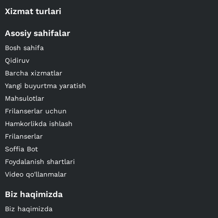
Xizmat turlari
Asosiy sahifalar
Bosh sahifa
Qidiruv
Barcha xizmatlar
Yangi buyurtma yaratish
Mahsulotlar
Frilanserlar uchun
Hamkorlikda ishlash
Frilanserlar
Soffia Bot
Foydalanish shartlari
Video qo'llanmalar
Biz haqimizda
Biz haqimizda