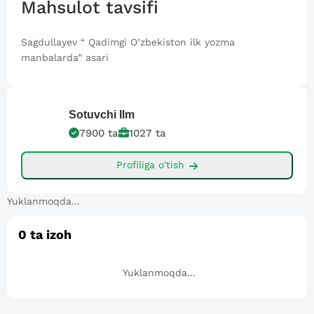
Mahsulot tavsifi
Sagdullayev “ Qadimgi O’zbekiston ilk yozma
manbalarda” asari
Sotuvchi
Ilm
7900
ta
1027
ta
Profiliga o'tish
Yuklanmoqda...
0
ta izoh
Yuklanmoqda...