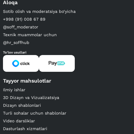
Aloqa
Sotib olish va moderatsiya bo‘yicha
+998 (91) 008 67 89
@soff_moderator
Texnik muammolar uchun
@hr_soffhub
To'lov usullari
Tayyor mahsulotlar
Ilmiy ishlar
3D Dizayn va Vizualizatsiya
Dizayn shablonlari
Turli sohalar uchun shablonlar
Video darsliklar
Dasturlash xizmatlari