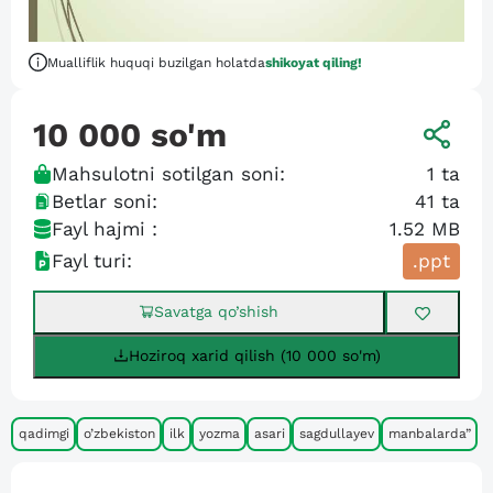
Mualliflik huquqi buzilgan holatda
shikoyat qiling!
10 000
so'm
Mahsulotni sotilgan soni:
1
ta
Betlar soni:
41
ta
Fayl hajmi :
1.52 MB
Fayl turi:
.ppt
Savatga qo’shish
Hoziroq xarid qilish (10 000 so'm)
qadimgi
o’zbekiston
ilk
yozma
asari
sagdullayev
manbalarda”