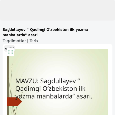
Sagdullayev “ Qadimgi O’zbekiston ilk yozma
manbalarda” asari
Taqdimotlar | Tarix
213