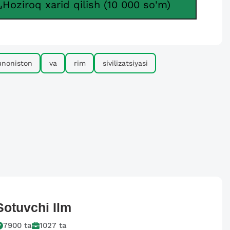
Hoziroq xarid qilish (10 000 so'm)
unoniston
va
rim
sivilizatsiyasi
Sotuvchi
Ilm
7900
ta
1027
ta