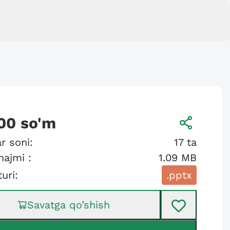
00
so'm
r soni:
17
ta
hajmi :
1.09 MB
turi:
.pptx
Savatga qo’shish