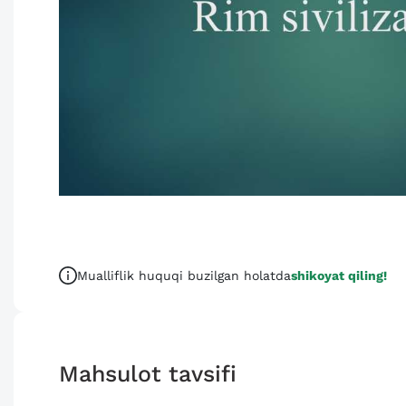
Mualliflik huquqi buzilgan holatda
shikoyat qiling!
Mahsulot tavsifi