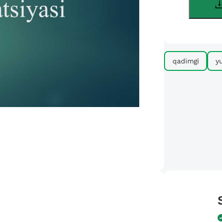
qadimgi
y