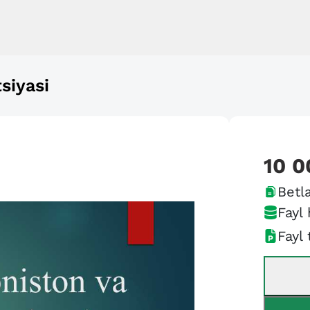
siyasi
10 0
Betla
Fayl 
Fayl 