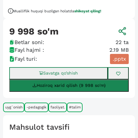
Mualliflik huquqi buzilgan holatda
shikoyat qiling!
9 998
so'm
Betlar soni:
22
ta
Fayl hajmi :
2.19 MB
Fayl turi:
.pptx
Savatga qo’shish
Hoziroq xarid qilish (9 998 so'm)
uygʻonish
-pedagogik
faoliyat.
#talim
Mahsulot tavsifi