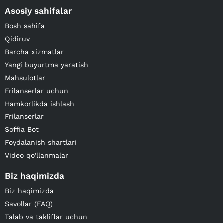
Asosiy sahifalar
Bosh sahifa
Qidiruv
Barcha xizmatlar
Yangi buyurtma yaratish
Mahsulotlar
Frilanserlar uchun
Hamkorlikda ishlash
Frilanserlar
Soffia Bot
Foydalanish shartlari
Video qo'llanmalar
Biz haqimizda
Biz haqimizda
Savollar (FAQ)
Talab va takliflar uchun