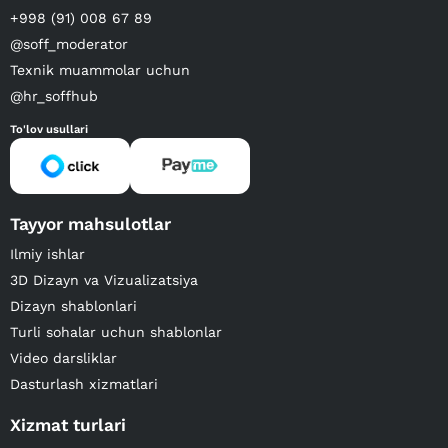
+998 (91) 008 67 89
@soff_moderator
Texnik muammolar uchun
@hr_soffhub
To'lov usullari
Tayyor mahsulotlar
Ilmiy ishlar
3D Dizayn va Vizualizatsiya
Dizayn shablonlari
Turli sohalar uchun shablonlar
Video darsliklar
Dasturlash xizmatlari
Xizmat turlari