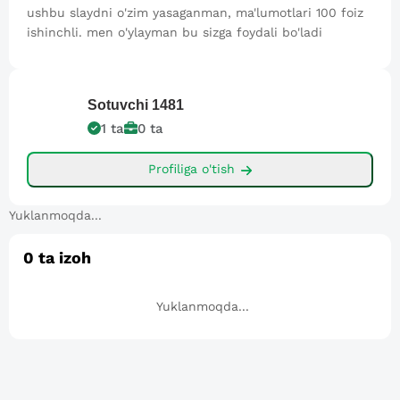
ushbu slaydni o'zim yasaganman, ma'lumotlari 100 foiz
ishinchli. men o'ylayman bu sizga foydali bo'ladi
Sotuvchi
1481
1
ta
0
ta
Profiliga o'tish
Yuklanmoqda...
0
ta izoh
Yuklanmoqda...