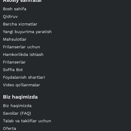
Asosiy sahifalar
Bosh sahifa
Qidiruv
Barcha xizmatlar
Yangi buyurtma yaratish
Mahsulotlar
Frilanserlar uchun
Hamkorlikda ishlash
Frilanserlar
Soffia Bot
Foydalanish shartlari
Video qo'llanmalar
Biz haqimizda
Biz haqimizda
Savollar (FAQ)
Talab va takliflar uchun
Oferta