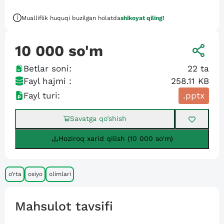
Mualliflik huquqi buzilgan holatda
shikoyat qiling!
10 000
so'm
Betlar soni:
22
ta
Fayl hajmi :
258.11 KB
Fayl turi:
.pptx
Savatga qo’shish
Hoziroq xarid qilish (10 000 so'm)
o’rta
osiyo
olimlari
Mahsulot tavsifi