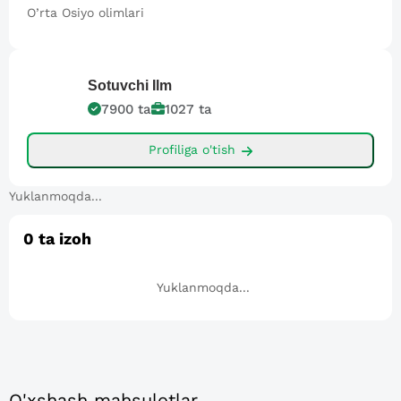
O’rta Osiyo olimlari
Sotuvchi
Ilm
7900
ta
1027
ta
Profiliga o'tish
Yuklanmoqda...
0
ta izoh
Yuklanmoqda...
O'xshash mahsulotlar