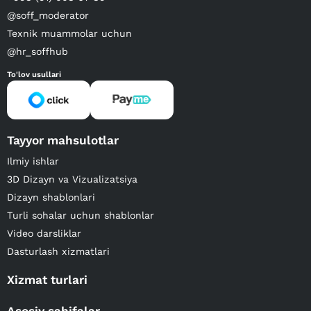
@soff_moderator
Texnik muammolar uchun
@hr_soffhub
To'lov usullari
Tayyor mahsulotlar
Ilmiy ishlar
3D Dizayn va Vizualizatsiya
Dizayn shablonlari
Turli sohalar uchun shablonlar
Video darsliklar
Dasturlash xizmatlari
Xizmat turlari