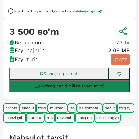
Mualliflik huquqi buzilgan holatda
shikoyat qiling!
3 500
so'm
Betlar soni:
23
ta
Fayl hajmi :
2.09 MB
Fayl turi:
.pptx
Savatga qo’shish
Hoziroq xarid qilish (NaN so'm)
bronza
eneolit
tosh
mustaqil
ish
paleometall
neolit
to‘qayli
manzilgohi
qurollar
mis
qovunchi
bosqichi
arexeologiya
Mahsulot tavsifi