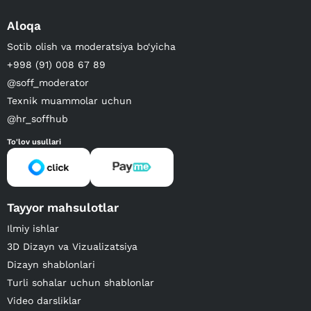
Aloqa
Sotib olish va moderatsiya bo‘yicha
+998 (91) 008 67 89
@soff_moderator
Texnik muammolar uchun
@hr_soffhub
To'lov usullari
Tayyor mahsulotlar
Ilmiy ishlar
3D Dizayn va Vizualizatsiya
Dizayn shablonlari
Turli sohalar uchun shablonlar
Video darsliklar