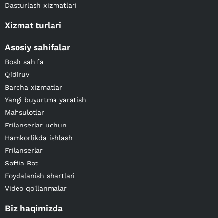
Dasturlash xizmatlari
Xizmat turlari
Asosiy sahifalar
Bosh sahifa
Qidiruv
Barcha xizmatlar
Yangi buyurtma yaratish
Mahsulotlar
Frilanserlar uchun
Hamkorlikda ishlash
Frilanserlar
Soffia Bot
Foydalanish shartlari
Video qo'llanmalar
Biz haqimizda