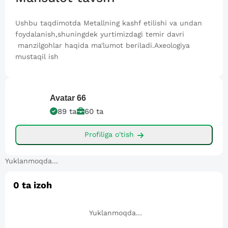
Ushbu taqdimotda Metallning kashf etilishi va undan
foydalanish,shuningdek yurtimizdagi temir davri
manzilgohlar haqida ma'lumot beriladi.Axeologiya
mustaqil ish
Avatar
66
89
ta
60
ta
Profiliga o'tish
Yuklanmoqda...
0
ta izoh
Yuklanmoqda...