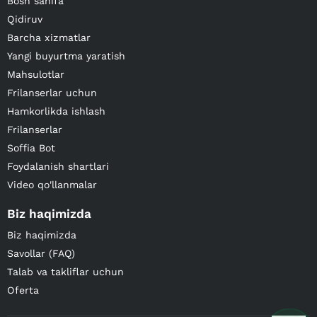
Bosh sahifa
Qidiruv
Barcha xizmatlar
Yangi buyurtma yaratish
Mahsulotlar
Frilanserlar uchun
Hamkorlikda ishlash
Frilanserlar
Soffia Bot
Foydalanish shartlari
Video qo'llanmalar
Biz haqimizda
Biz haqimizda
Savollar (FAQ)
Talab va takliflar uchun
Oferta