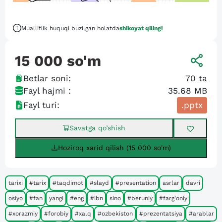
Mualliflik huquqi buzilgan holatda
shikoyat qiling!
15 000
so'm
Betlar soni:
70
ta
Fayl hajmi :
35.68 MB
Fayl turi:
.pptx
Savatga qo’shish
Hoziroq xarid qilish (15 000 so'm)
tarixi
#tarix
#taqdimot
#slayd
#presentation
asrlar
davri
osiyo
#fan
yangi
#eng
#ibn
sino
#beruniy
#farg'oniy
#xorazmiy
#forobiy
#xalq
#ozbekiston
#prezentatsiya
#arablar