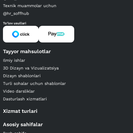
Texnik muammolar uchun
@hr_soffhub
To'lov usullari
Tayyor mahsulotlar
Ilmiy ishlar
3D Dizayn va Vizualizatsiya
Dizayn shablonlari
Turli sohalar uchun shablonlar
Video darsliklar
Dasturlash xizmatlari
Xizmat turlari
Asosiy sahifalar