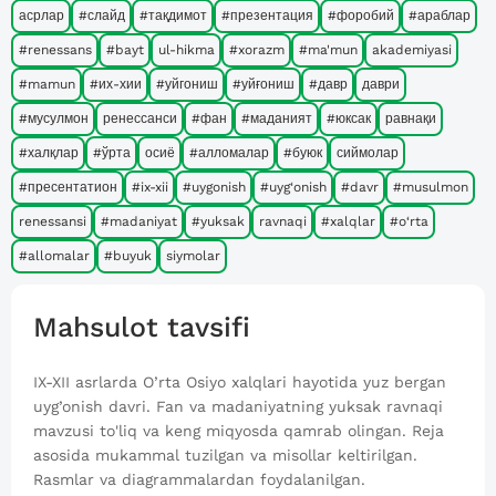
асрлар
#слайд
#тақдимот
#презентация
#форобий
#араблар
#renessans
#bayt
ul-hikma
#xorazm
#ma'mun
akademiyasi
#mamun
#их-хии
#уйгониш
#уйғониш
#давр
даври
#мусулмон
ренессанси
#фан
#маданият
#юксак
равнақи
#халқлар
#ўрта
осиё
#алломалар
#буюк
сиймолар
#пресентатион
#ix-xii
#uygonish
#uyg‘onish
#davr
#musulmon
renessansi
#madaniyat
#yuksak
ravnaqi
#xalqlar
#o‘rta
#allomalar
#buyuk
siymolar
Mahsulot tavsifi
IX-XII asrlarda O’rta Osiyo xalqlari hayotida yuz bergan
uyg’onish davri. Fan va madaniyatning yuksak ravnaqi
mavzusi to'liq va keng miqyosda qamrab olingan. Reja
asosida mukammal tuzilgan va misollar keltirilgan.
Rasmlar va diagrammalardan foydalanilgan.