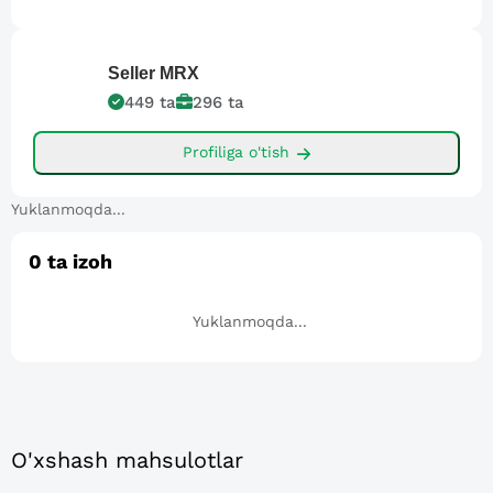
Seller
MRX
449
ta
296
ta
Profiliga o'tish
Yuklanmoqda...
0
ta izoh
Yuklanmoqda...
O'xshash mahsulotlar