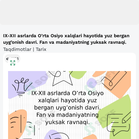
IX-XII asrlarda O’rta Osiyo xalqlari hayotida yuz bergan
uyg’onish davri. Fan va madaniyatning yuksak ravnaqi.
Taqdimotlar | Tarix
1128