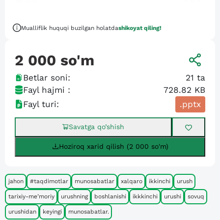
Mualliflik huquqi buzilgan holatda
shikoyat qiling!
2 000
so'm
Betlar soni:
21
ta
Fayl hajmi :
728.82 KB
Fayl turi:
.pptx
Savatga qo’shish
Hoziroq xarid qilish (2 000 so'm)
jahon
#taqdimotlar
munosabatlar
xalqaro
ikkinchi
urush
tarixiy-me’moriy
urushning
boshlanishi
ikkkinchi
urushi
sovuq
urushidan
keyingi
munosabatlar.