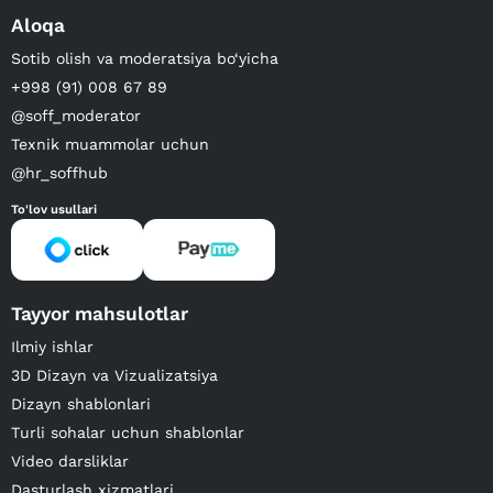
Aloqa
Sotib olish va moderatsiya bo‘yicha
+998 (91) 008 67 89
@soff_moderator
Texnik muammolar uchun
@hr_soffhub
To'lov usullari
Tayyor mahsulotlar
Ilmiy ishlar
3D Dizayn va Vizualizatsiya
Dizayn shablonlari
Turli sohalar uchun shablonlar
Video darsliklar
Dasturlash xizmatlari