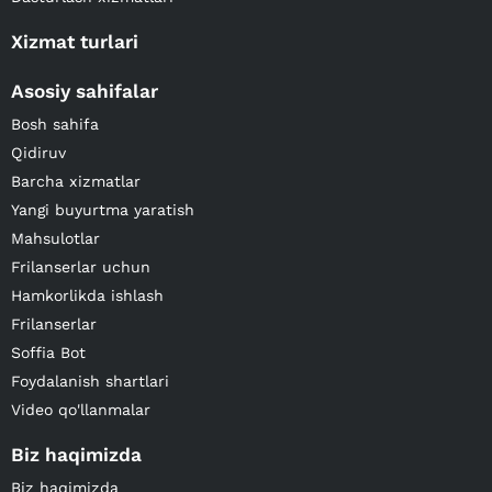
Xizmat turlari
Asosiy sahifalar
Bosh sahifa
Qidiruv
Barcha xizmatlar
Yangi buyurtma yaratish
Mahsulotlar
Frilanserlar uchun
Hamkorlikda ishlash
Frilanserlar
Soffia Bot
Foydalanish shartlari
Video qo'llanmalar
Biz haqimizda
Biz haqimizda