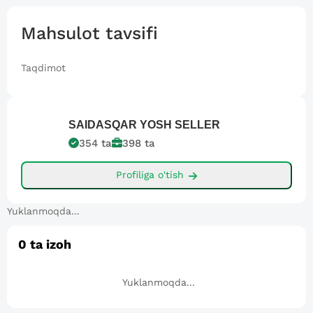
Mahsulot tavsifi
Taqdimot
SAIDASQAR
YOSH SELLER
354
ta
398
ta
Profiliga o'tish
Yuklanmoqda...
0
ta izoh
Yuklanmoqda...