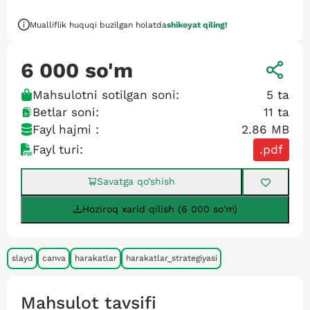
Mualliflik huquqi buzilgan holatda
shikoyat qiling!
6 000
so'm
Mahsulotni sotilgan soni:
5
ta
Betlar soni:
11
ta
Fayl hajmi :
2.86 MB
Fayl turi:
.pdf
Savatga qo’shish
Hoziroq xarid qilish (6 000 so'm)
slayd
canva
harakatlar
harakatlar_strategiyasi
Mahsulot tavsifi