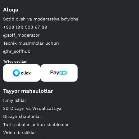
Aloqa
Sotib olish va moderatsiya bo‘yicha
+998 (91) 008 67 89
@soff_moderator
Texnik muammolar uchun
@hr_soffhub
To'lov usullari
Tayyor mahsulotlar
Ilmiy ishlar
3D Dizayn va Vizualizatsiya
Dizayn shablonlari
Turli sohalar uchun shablonlar
Video darsliklar