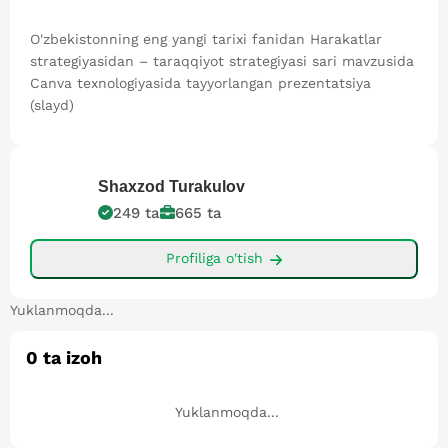
O'zbekistonning eng yangi tarixi fanidan Harakatlar
strategiyasidan – taraqqiyot strategiyasi sari mavzusida
Canva texnologiyasida tayyorlangan prezentatsiya
(slayd)
Shaxzod
Turakulov
249
ta
665
ta
Profiliga o'tish
Yuklanmoqda...
0
ta izoh
Yuklanmoqda...