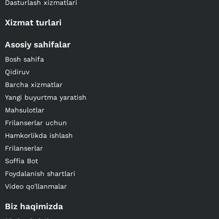
Dasturlash xizmatlari
Xizmat turlari
Asosiy sahifalar
Bosh sahifa
Qidiruv
Barcha xizmatlar
Yangi buyurtma yaratish
Mahsulotlar
Frilanserlar uchun
Hamkorlikda ishlash
Frilanserlar
Soffia Bot
Foydalanish shartlari
Video qo'llanmalar
Biz haqimizda