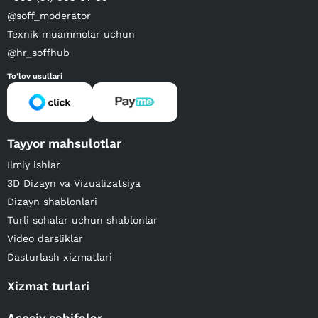
@soff_moderator
Texnik muammolar uchun
@hr_soffhub
To'lov usullari
Tayyor mahsulotlar
Ilmiy ishlar
3D Dizayn va Vizualizatsiya
Dizayn shablonlari
Turli sohalar uchun shablonlar
Video darsliklar
Dasturlash xizmatlari
Xizmat turlari