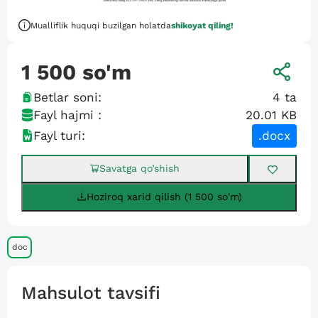
Mualliflik huquqi buzilgan holatda
shikoyat qiling!
1 500
so'm
Betlar soni:
4
ta
Fayl hajmi :
20.01 KB
Fayl turi:
.docx
Savatga qo’shish
Hoziroq xarid qilish (1 500 so'm)
doc
Mahsulot tavsifi