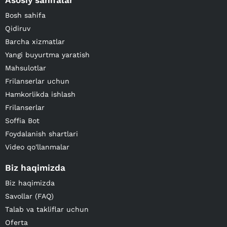
Asosiy sahifalar
Bosh sahifa
Qidiruv
Barcha xizmatlar
Yangi buyurtma yaratish
Mahsulotlar
Frilanserlar uchun
Hamkorlikda ishlash
Frilanserlar
Soffia Bot
Foydalanish shartlari
Video qo'llanmalar
Biz haqimizda
Biz haqimizda
Savollar (FAQ)
Talab va takliflar uchun
Oferta