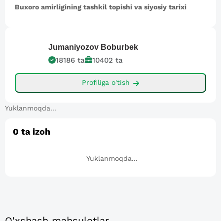
Buxoro amirligining tashkil topishi va siyosiy tarixi
Jumaniyozov
Boburbek
18186
ta
10402
ta
Profiliga o'tish
Yuklanmoqda...
0
ta izoh
Yuklanmoqda...
O'xshash mahsulotlar