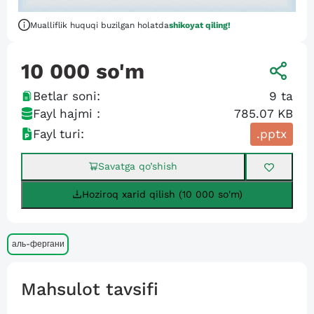
Mualliflik huquqi buzilgan holatda
shikoyat qiling!
10 000
so'm
Betlar soni:
9
ta
Fayl hajmi :
785.07 KB
Fayl turi:
.pptx
Savatga qo’shish
Hoziroq xarid qilish (10 000 so'm)
аль-фергани
Mahsulot tavsifi