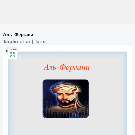
Аль-Фергани
Taqdimotlar | Tarix
107