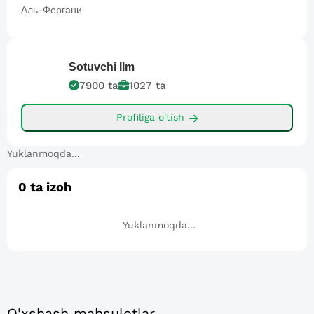
Аль-Фергани
Sotuvchi
Ilm
7900
ta
1027
ta
Profiliga o'tish
Yuklanmoqda...
0
ta izoh
Yuklanmoqda...
O'xshash mahsulotlar