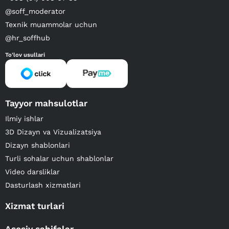
@soff_moderator
Texnik muammolar uchun
@hr_soffhub
To'lov usullari
Tayyor mahsulotlar
Ilmiy ishlar
3D Dizayn va Vizualizatsiya
Dizayn shablonlari
Turli sohalar uchun shablonlar
Video darsliklar
Dasturlash xizmatlari
Xizmat turlari