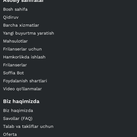
Asosiy sahifalar
Bosh sahifa
Qidiruv
Barcha xizmatlar
Yangi buyurtma yaratish
Mahsulotlar
Frilanserlar uchun
Hamkorlikda ishlash
Frilanserlar
Soffia Bot
Foydalanish shartlari
Video qo'llanmalar
Biz haqimizda
Biz haqimizda
Savollar (FAQ)
Talab va takliflar uchun
Oferta