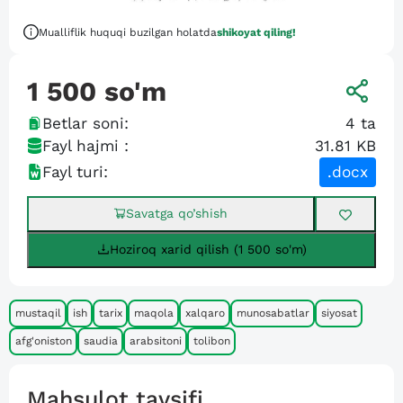
Mualliflik huquqi buzilgan holatda
shikoyat qiling!
1 500
so'm
Betlar soni:
4
ta
Fayl hajmi :
31.81 KB
Fayl turi:
.docx
Savatga qo’shish
Hoziroq xarid qilish (1 500 so'm)
mustaqil
ish
tarix
maqola
xalqaro
munosabatlar
siyosat
afg'oniston
saudia
arabsitoni
tolibon
Mahsulot tavsifi