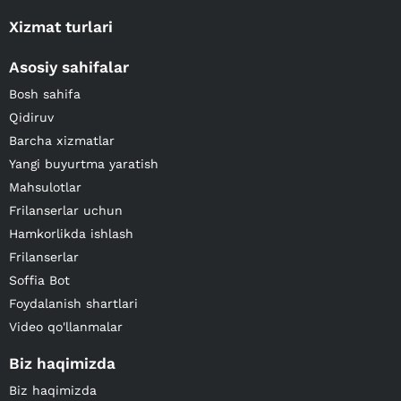
Xizmat turlari
Asosiy sahifalar
Bosh sahifa
Qidiruv
Barcha xizmatlar
Yangi buyurtma yaratish
Mahsulotlar
Frilanserlar uchun
Hamkorlikda ishlash
Frilanserlar
Soffia Bot
Foydalanish shartlari
Video qo'llanmalar
Biz haqimizda
Biz haqimizda