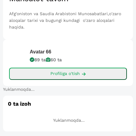
Afg'oniston va Saudia Arabistoni Munosabatlari,o'zaro
aloqalar tarixi va bugungi kundagi o'zaro aloqalari
haqida.
Avatar
66
89
ta
60
ta
Profiliga o'tish
Yuklanmoqda...
0
ta izoh
Yuklanmoqda...