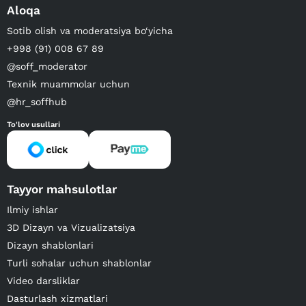
Aloqa
Sotib olish va moderatsiya bo‘yicha
+998 (91) 008 67 89
@soff_moderator
Texnik muammolar uchun
@hr_soffhub
To'lov usullari
Tayyor mahsulotlar
Ilmiy ishlar
3D Dizayn va Vizualizatsiya
Dizayn shablonlari
Turli sohalar uchun shablonlar
Video darsliklar
Dasturlash xizmatlari