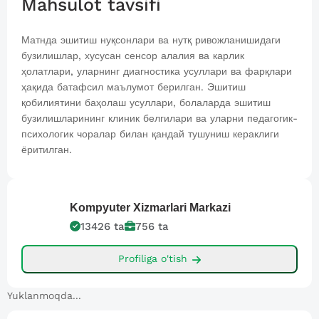
Mahsulot tavsifi
Матнда эшитиш нуқсонлари ва нутқ ривожланишидаги
бузилишлар, хусусан сенсор алалия ва карлик
ҳолатлари, уларнинг диагностика усуллари ва фарқлари
ҳақида батафсил маълумот берилган. Эшитиш
қобилиятини баҳолаш усуллари, болаларда эшитиш
бузилишларининг клиник белгилари ва уларни педагогик-
психологик чоралар билан қандай тушуниш кераклиги
ёритилган.
Kompyuter
Xizmarlari Markazi
13426
ta
756
ta
Profiliga o'tish
Yuklanmoqda...