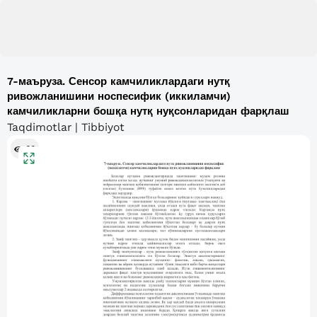
7-маъруза. Сенсор камчиликлардаги нутқ
ривожланишини носпесифик (иккиламчи)
камчиликларни бошқа нутқ нуқсонларидан фарқлаш
Taqdimotlar | Tibbiyot
60