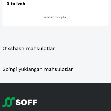
0
ta izoh
Yuklanmoqda...
O'xshash mahsulotlar
So'ngi yuklangan mahsulotlar