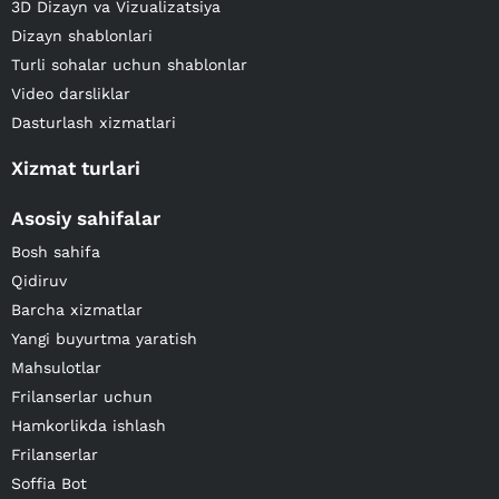
3D Dizayn va Vizualizatsiya
Dizayn shablonlari
Turli sohalar uchun shablonlar
Video darsliklar
Dasturlash xizmatlari
Xizmat turlari
Asosiy sahifalar
Bosh sahifa
Qidiruv
Barcha xizmatlar
Yangi buyurtma yaratish
Mahsulotlar
Frilanserlar uchun
Hamkorlikda ishlash
Frilanserlar
Soffia Bot