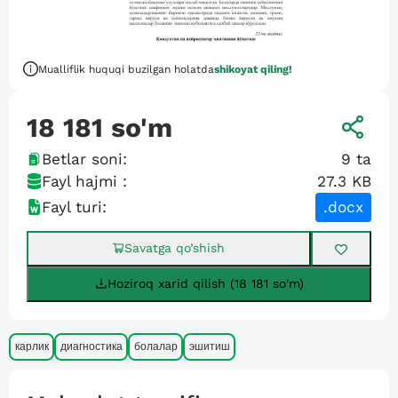
Mualliflik huquqi buzilgan holatda
shikoyat qiling!
18 181
so'm
Betlar soni:
9
ta
Fayl hajmi :
27.3 KB
Fayl turi:
.docx
Savatga qo’shish
Hoziroq xarid qilish (18 181 so'm)
карлик
диагностика
болалар
эшитиш