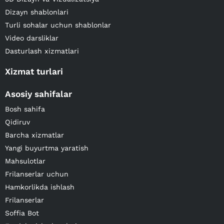
Dizayn shablonlari
Turli sohalar uchun shablonlar
Video darsliklar
Dasturlash xizmatlari
Xizmat turlari
Asosiy sahifalar
Bosh sahifa
Qidiruv
Barcha xizmatlar
Yangi buyurtma yaratish
Mahsulotlar
Frilanserlar uchun
Hamkorlikda ishlash
Frilanserlar
Soffia Bot