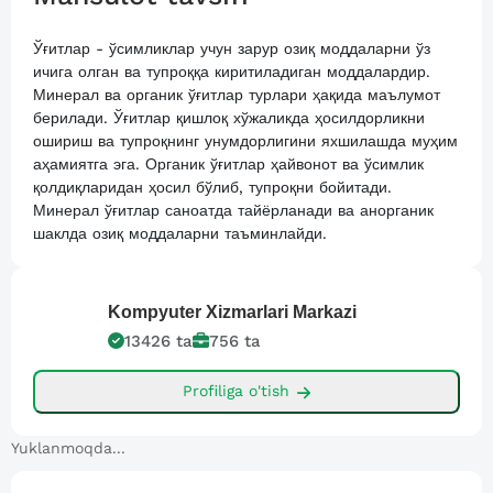
Ўғитлар - ўсимликлар учун зарур озиқ моддаларни ўз
ичига олган ва тупроққа киритиладиган моддалардир.
Минерал ва органик ўғитлар турлари ҳақида маълумот
берилади. Ўғитлар қишлоқ хўжаликда ҳосилдорликни
ошириш ва тупроқнинг унумдорлигини яхшилашда муҳим
аҳамиятга эга. Органик ўғитлар ҳайвонот ва ўсимлик
қолдиқларидан ҳосил бўлиб, тупроқни бойитади.
Минерал ўғитлар саноатда тайёрланади ва анорганик
шаклда озиқ моддаларни таъминлайди.
Kompyuter
Xizmarlari Markazi
13426
ta
756
ta
Profiliga o'tish
Yuklanmoqda...