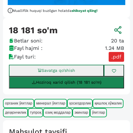
Mualliflik huquqi buzilgan holatda
shikoyat qiling!
18 181
so'm
Betlar soni:
20
ta
Fayl hajmi :
1.24 MB
Fayl turi:
.pdf
Savatga qo’shish
Hoziroq xarid qilish (18 181 so'm)
органик ўғитлар
минерал ўғитлар
ҳосилдорлик
қишлоқ хўжалик
деҳқончилик
тупроқ
озиқ моддалар
экинлар
ўғитлар
Mahsulot tavsifi