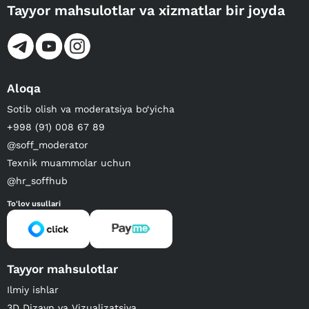
Tayyor mahsulotlar va xizmatlar bir joyda
Aloqa
Sotib olish va moderatsiya bo‘yicha
+998 (91) 008 67 89
@soff_moderator
Texnik muammolar uchun
@hr_soffhub
To'lov usullari
Tayyor mahsulotlar
Ilmiy ishlar
3D Dizayn va Vizualizatsiya