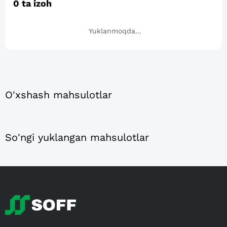
0
ta izoh
Yuklanmoqda...
O'xshash mahsulotlar
So'ngi yuklangan mahsulotlar