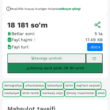
Mualliflik huquqi buzilgan holatda
shikoyat qiling!
18 181
so'm
Betlar soni:
5
ta
Fayl hajmi :
17.49 KB
Fayl turi:
.docx
Savatga qo’shish
Hoziroq xarid qilish (18 181 so'm)
demografiya
urbanizatsiya
iqtisodiyot
ta'lim
sog'liqni saqlash
madaniyat
etnik tarkib
markaziy osiyo
ijtimoiy muammolar
aholi
Mahsulot tavsifi