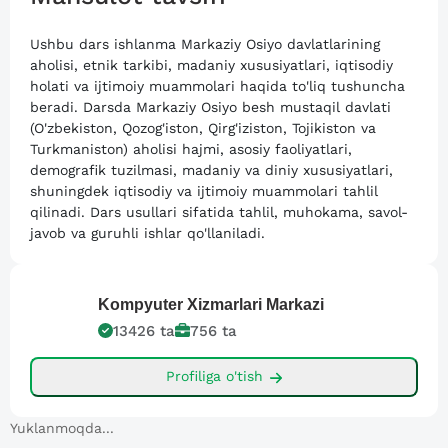
Ushbu dars ishlanma Markaziy Osiyo davlatlarining
aholisi, etnik tarkibi, madaniy xususiyatlari, iqtisodiy
holati va ijtimoiy muammolari haqida to'liq tushuncha
beradi. Darsda Markaziy Osiyo besh mustaqil davlati
(O'zbekiston, Qozog'iston, Qirg'iziston, Tojikiston va
Turkmaniston) aholisi hajmi, asosiy faoliyatlari,
demografik tuzilmasi, madaniy va diniy xususiyatlari,
shuningdek iqtisodiy va ijtimoiy muammolari tahlil
qilinadi. Dars usullari sifatida tahlil, muhokama, savol-
javob va guruhli ishlar qo'llaniladi.
Kompyuter
Xizmarlari Markazi
13426
ta
756
ta
Profiliga o'tish
Yuklanmoqda...