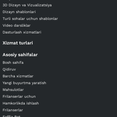
3D Dizayn va Vizualizatsiya
Dizayn shablonlari
Turli sohalar uchun shablonlar
Video darsliklar
Dasturlash xizmatlari
Xizmat turlari
Asosiy sahifalar
Bosh sahifa
Qidiruv
Barcha xizmatlar
Yangi buyurtma yaratish
Mahsulotlar
Frilanserlar uchun
Hamkorlikda ishlash
Frilanserlar
Soffia Bot