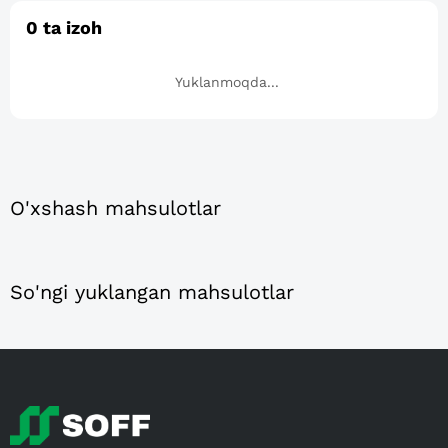
0
ta izoh
Yuklanmoqda...
O'xshash mahsulotlar
So'ngi yuklangan mahsulotlar