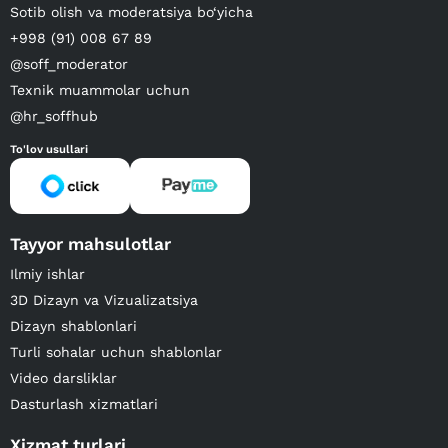
Sotib olish va moderatsiya bo‘yicha
+998 (91) 008 67 89
@soff_moderator
Texnik muammolar uchun
@hr_soffhub
To'lov usullari
Tayyor mahsulotlar
Ilmiy ishlar
3D Dizayn va Vizualizatsiya
Dizayn shablonlari
Turli sohalar uchun shablonlar
Video darsliklar
Dasturlash xizmatlari
Xizmat turlari