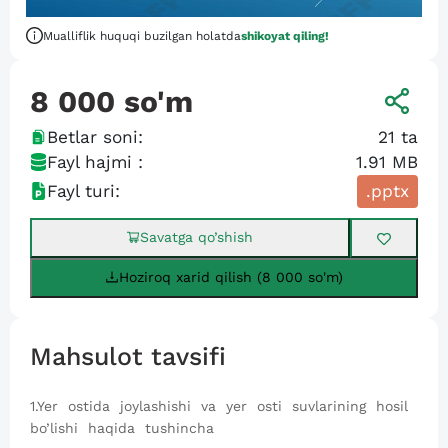
Mualliflik huquqi buzilgan holatda
shikoyat qiling!
8 000
so'm
Betlar soni:
21
ta
Fayl hajmi :
1.91 MB
Fayl turi:
.pptx
Savatga qo’shish
Hoziroq xarid qilish (8 000 so'm)
Mahsulot tavsifi
1.Yer ostida joylashishi va yer osti suvlarining hosil
bo’lishi haqida tushincha