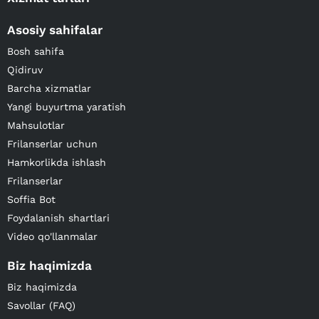
Asosiy sahifalar
Bosh sahifa
Qidiruv
Barcha xizmatlar
Yangi buyurtma yaratish
Mahsulotlar
Frilanserlar uchun
Hamkorlikda ishlash
Frilanserlar
Soffia Bot
Foydalanish shartlari
Video qo'llanmalar
Biz haqimizda
Biz haqimizda
Savollar (FAQ)