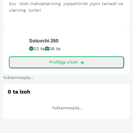
Suv olish inshoatlarining joylashtirish joyini tanlash va
ularning turlari
Sotuvchi
260
22
ta
36
ta
Profiliga o'tish
Yuklanmoqda...
0
ta izoh
Yuklanmoqda...