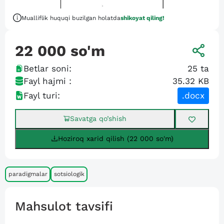
Mualliflik huquqi buzilgan holatda
shikoyat qiling!
22 000
so'm
Betlar soni:
25
ta
Fayl hajmi :
35.32 KB
Fayl turi:
.docx
Savatga qo’shish
Hoziroq xarid qilish (22 000 so'm)
paradigmalar
sotsiologik
Mahsulot tavsifi