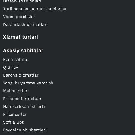
Dizayn shablonlari
Turli sohalar uchun shablonlar
Video darsliklar
Dasturlash xizmatlari
Xizmat turlari
Asosiy sahifalar
Bosh sahifa
Qidiruv
Barcha xizmatlar
Yangi buyurtma yaratish
Mahsulotlar
Frilanserlar uchun
Hamkorlikda ishlash
Frilanserlar
Soffia Bot
Foydalanish shartlari