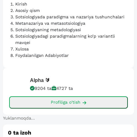
Kirish
Asosiy qism
Sotsiologiyada paradigma va nazariya tushunchalari
Metanazariya va metasotsiologiya
Sotsiologiyaning metadologiyasi
Sotsiologiyadagi paradigmalarning ko’p variantli
mavqei
Xulosa
Foydalanilgan Adabiyotlar
Alpha
🔰
9204
ta
4727
ta
Profiliga o'tish
Yuklanmoqda...
0
ta izoh