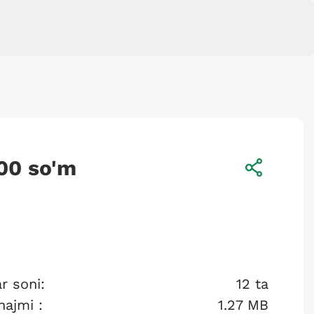
00
so'm
r soni:
12
ta
hajmi :
1.27 MB