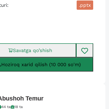
turi:
.pptx
Savatga qo’shish
Hoziroq xarid qilish (10 000 so'm)
Abushoh
Temur
44
ta
18
ta