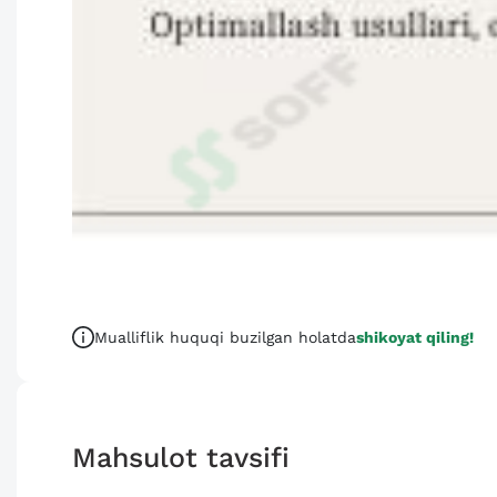
Mualliflik huquqi buzilgan holatda
shikoyat qiling!
Mahsulot tavsifi