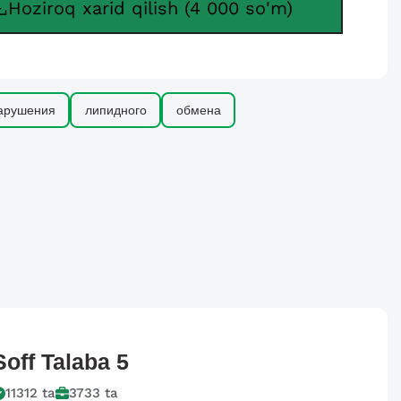
Hoziroq xarid qilish (4 000 so'm)
арушения
липидного
обмена
Soff
Talaba 5
11312
ta
3733
ta