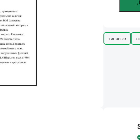
типовые
н