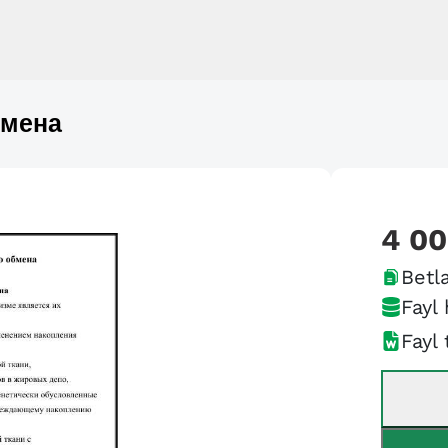
бмена
4 0
Betla
Fayl 
Fayl 