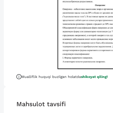
Mualliflik huquqi buzilgan holatda
shikoyat qiling!
Mahsulot tavsifi