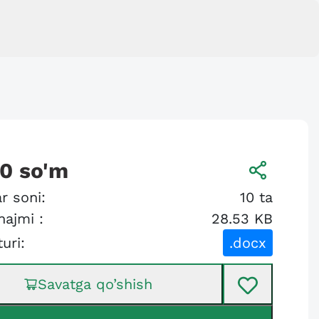
00
so'm
r soni:
10
ta
hajmi :
28.53 KB
turi:
.docx
Savatga qo’shish